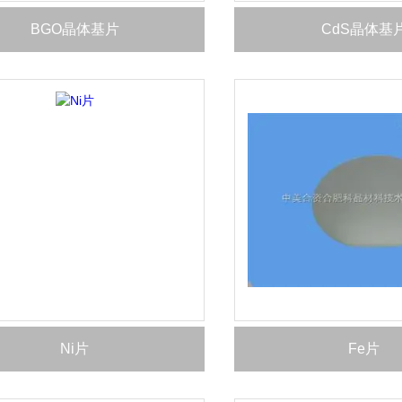
BGO晶体基片
CdS晶体基
Ni片
Fe片