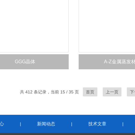
GGG晶体
A-Z金属蒸发
共 412 条记录，当前 15 / 35 页
首页
上一页
下
心
新闻动态
技术文章
|
|
|