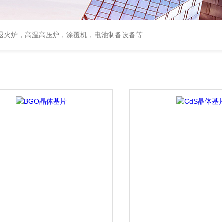
速退火炉，高温高压炉，涂覆机，电池制备设备等