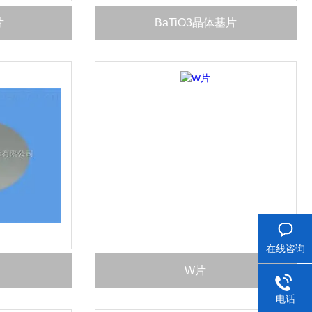
片
BaTiO3晶体基片
在线咨询
W片
电话