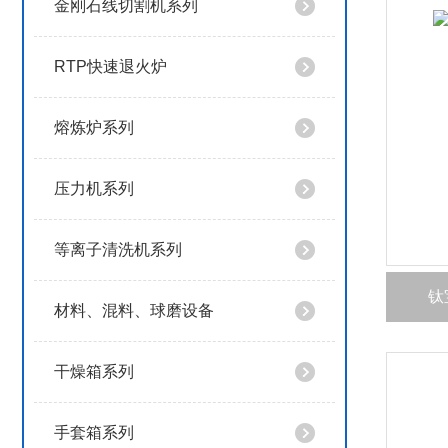
金刚石线切割机系列
RTP快速退火炉
熔炼炉系列
压力机系列
等离子清洗机系列
钛
材料、混料、球磨设备
干燥箱系列
手套箱系列