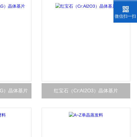
微信扫一扫
AG）晶体基片
红宝石（Cr:Al2O3）晶体基片