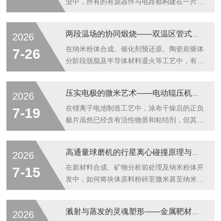
业中，所有的有源器件与电路都构建在一片薄
薄的的单晶薄片之上。这片被称为“单晶基
片”（如硅片、蓝宝石衬底、碳化硅衬底、砷
两段温场的协同煅烧——双温区管式炉原理与材料梯度热处理应用
2026
化镓晶片）的材料，是整个电子信息产业
的“地基”。它不仅为器件结构提供物理支撑，
在纳米粉体合成、催化剂预还原、陶瓷前驱体
7-26
更通过自身的晶体质量、晶向、表面平整度与
分阶段脱脂及半导体材料退火等工艺中，有时
洁净度，直接影响着外延生长的质量、器件电
需对同一根样品舟或连续进料的粉体先后经历
学性能以及最终的良品率。单晶基片，作为连
两个不同的热处理温度，或希望在炉管内沿轴
压实电极的微米艺术——电动辊压机的热辊压原理与锂离子电池极片成型应用
2026
接材料科学与微纳加工的桥梁，是现代信息技
向形成特定的温度梯度以研究相变位置。双温
术发展的物质基础。单晶基片的核心价值在
区管式炉通过在炉体长度方向独立设置两组加
在锂离子电池制造工艺中，涂布干燥后的正负
7-19
于“晶体完整性”。其制备过程通常始于高纯多
热元件与控温回路，配合高纯氧化铝或石英工
极片虽然已经含有活性物质和粘结剂，但其内
晶原...
作管，在单台设备中构建两个可单独设定且相
部颗粒接触松散、孔隙率过高，直接卷绕会导
互影响的温区，既能独立运行也可搭接形成平
致电池内阻大、能量密度低且循环性能差。电
高通量球磨机的行星离心碰撞原理与材料合金化纳米粉体制备应用
2026
缓温度平台，是高阶材料热处理的常用装备。
动辊压机通过对极片施加可控线压力和精确温
温区控制原理与轴向温度分布双温区管式炉的
控热辊，使活性材料涂层与集流体（铜箔/铝
在新材料合成、矿物分析前处理及纳米粉体开
7-15
炉壳内沿轴向（通常水平放置，也可立式）
箔）紧密嵌合、孔隙率降低至设计范围，同时
发中，如何将块体原料粉碎至微米甚至纳米
分...
消除涂布厚度不均，是连接极片制备与电芯组
级，或在固态下实现两种以上金属粉末的原子
装的关键"压实"工序设备。线压力与热辊压实
级互扩散（机械合金化），是实验的首要步
溅射与蒸发的灵魂塑形——金属靶材定做原理与薄膜沉积应用
2026
的物理机制电动辊压机的工作原理建立在粉末
骤。高通量球磨机利用行星运动产生数倍重力