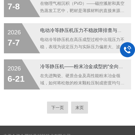
冶金与塑性加工中的辊压密实原理之上。设备
加速度（通常20g～100g）的离心力场，使磨
在物理气相沉积（PVD）——磁控溅射和真空
7-8
核心是一对高精度镜面轧辊（通常为合金工...
罐内磨球与物料发生高频剧烈碰撞、剪切与摩
热蒸发工艺中，靶材是薄膜材料的直接来源。
擦，在短时间（数十分钟至数小时）内完成传
不同应用对靶材的纯度、晶粒尺寸取向、密度
统滚筒球磨需数十小时甚至数天的粉磨或合金
及尺寸公差要求严苛，且往往需根据镀膜机腔
电动冷等静压机压力不稳故障排查与解决办法
2026
化任务，且可同时运行多个独立磨罐，大幅提
体尺寸、阴极冷却结构及膜层成分特殊配比
升实验效率与平行重复性。行星运动与高能碰
（如合金、氧化物、氮化物复合靶）进行非标
电动冷等静压机在高压成型过程中出现压力不
7-7
撞的能量传递原理行星式球磨机的机械本质...
加工。金属靶材定做服务涵盖材料熔炼/粉末
稳，表现为设定压力与实际压力偏差大、波动
冶金成型、机加工、绑定及超声探伤全流程，
频繁或保压阶段压降过快，会直接影响坯体密
使研究机构和生产企业获得与设备全匹配的沉
度均匀性。以下系统分析常见故障原因及对应
冷等静压机——粉末冶金成型的“全向致密大师”
2026
积源，保障薄膜成分均匀性与溅射速率稳定。
处理措施。一、液压系统泄漏压力不稳的首要
制备原理与关键质量指标熔炼与铸造：高纯金
排查方向是液压油路泄漏。外部泄漏可通过目
在先进陶瓷、硬质合金及高性能粉末冶金领
6-21
属（≥99.95%～99.999%）或预...
视检查各管接头、密封垫及油缸端盖处是否有
域，如何将松散的粉末颗粒压制成密度均匀、
油渍渗出，发现松动或密封老化应即时紧固或
强度合格的坯体，是后续烧结致密化的关键前
更换。内部泄漏更为隐蔽，如换向阀阀芯磨
提。冷等静压机利用帕斯卡原理，将预压成型
损、溢流阀锥面密封不严或油缸活塞密封圈失
或松散装入弹性模具的粉末置于高压液体介质
下一页
末页
效，会导致高压油在阀组内部或活塞两侧窜
中，施加以数百兆帕的各向同性压力，实现粉
流，引起压力周期性下跌。判断方法为：在保
末颗粒在三维空间内的均匀压缩与重排，是制
压状...
备大尺寸、复杂形状、高均匀性坯体的“全向
致密大师”。冷等静压机的核心优势在于“静水