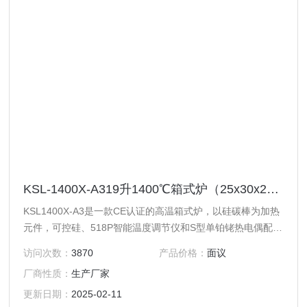
KSL-1400X-A319升1400℃箱式炉（25x30x25cm）
KSL1400X-A3是一款CE认证的高温箱式炉，以硅碳棒为加热
元件，可控硅、518P智能温度调节仪和S型单铂铑热电偶配套
使用，由此进行对炉膛内部温度的测温调节、自动控制。炉膛
访问次数：
3870
产品价格：
面议
Z高温度为1400℃。（请点击论文链接：与此设备有关的论
厂商性质：
生产厂家
文）
更新日期：
2025-02-11