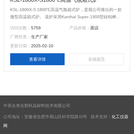
KSL-1800X-S1800℃高温气氛箱式炉
KSL-1800X-S 1800℃高温气氛箱式炉，是我公司推出的一款
微型高温箱式炉。 该炉采用Kanthal Super-1900型硅钼棒，
和本公司的氧化锆内衬炉膛。可在1750℃下连续使用，Z高温
访问次数：
5759
产品价格：
面议
度达1800℃。和KSL1700X高温炉相比，该高温炉体积小巧，
厂商性质：
生产厂家
节约能源（功率：2KW），下开式炉门，易于样品装载，并
加装通气口，可在氧气或惰性气氛下操作,炉膛内部温度稳定
更新日期：
2025-02-10
度达±1℃。
查看详情
在线留言
中美合资合肥科晶材料技术有限公司
公司地址：安徽省合肥市蜀山区科学院路10号 技术支持：
化工仪器
网