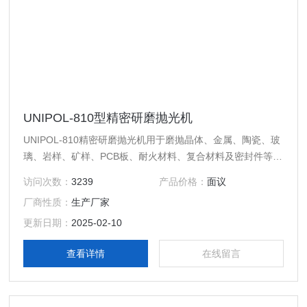
UNIPOL-810型精密研磨抛光机
UNIPOL-810精密研磨抛光机用于磨抛晶体、金属、陶瓷、玻
璃、岩样、矿样、PCB板、耐火材料、复合材料及密封件等，
如光学元件、化合物半导体基片、陶瓷基片、蓝宝石、钒酸
访问次数：
3239
产品价格：
面议
钇、铌酸锂、砷化镓。本机配有桃形孔载物盘，更加方便了对
厂商性质：
生产厂家
金相试样磨抛。
更新日期：
2025-02-10
查看详情
在线留言