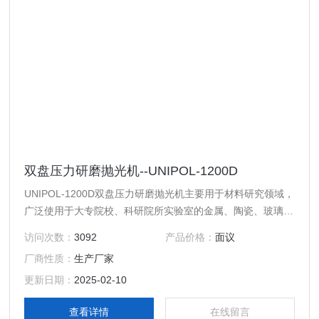
双盘压力研磨抛光机--UNIPOL-1200D
UNIPOL-1200D双盘压力研磨抛光机主要用于材料研究领域，
广泛使用于大专院校、科研院所实验室的金属、陶瓷、玻璃、
岩样、矿样等材料样品的自动研磨抛光，以及工厂的小规模生
访问次数：
3092
产品价格：
面议
产等。本机设有两个研磨抛光工位，可以分别进行研磨、抛光
厂商性质：
生产厂家
操作，既避免了交叉污染，又提高了工作效率。
更新日期：
2025-02-10
查看详情
在线留言