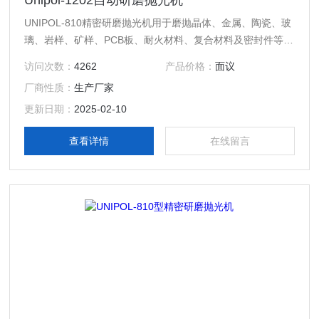
Unipol-1202自动研磨抛光机
UNIPOL-810精密研磨抛光机用于磨抛晶体、金属、陶瓷、玻
璃、岩样、矿样、PCB板、耐火材料、复合材料及密封件等，
如光学元件、化合物半导体基片、陶瓷基片、蓝宝石、钒酸
访问次数：
4262
产品价格：
面议
钇、铌酸锂、砷化镓。本机配有桃形孔载物盘，更加方便了对
厂商性质：
生产厂家
金 UNIPOL-1202 自动精密研磨抛光机专门为加工制备晶体、
陶瓷、玻璃、金属、岩样、矿样、耐火材料、PCB板、复合材
更新日期：
2025-02-10
料而设计的新一代产品。它配备了300相试样磨抛。
查看详情
在线留言