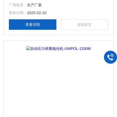
产等。本机特别设有机械手磨抛工位，使本机既可以在高压力
厂商性质：
生产厂家
下进行超硬材料的磨抛，也可以在机械手作用下进行易解离、
易破碎材料的磨抛。
更新日期：
2025-02-10
查看详情
在线留言