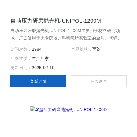
自动压力研磨抛光机-UNIPOL-1200M
自动压力研磨抛光机-UNIPOL-1200M主要用于材料研究领
域，广泛使用于大专院校、科研院所实验室的金属、陶瓷、玻
璃、岩样、矿样等材料样品的自动研磨抛光，以及工厂的小规
访问次数：
2984
产品价格：
面议
模生产等。本机采用多点式气动加压，气柱在压缩空气的作用
厂商性质：
生产厂家
下将载物盘中的样件压在旋转的磨抛盘上，从而实现样件定位
与磨抛。
更新日期：
2025-02-10
查看详情
在线留言