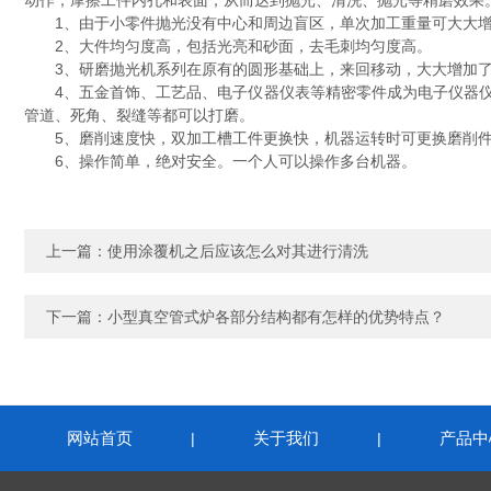
动作，摩擦工件内孔和表面，从而达到抛光、清洗、抛光等精磨效果
1、由于小零件抛光没有中心和周边盲区，单次加工重量可大大增
2、大件均匀度高，包括光亮和砂面，去毛刺均匀度高。
3、研磨抛光机系列在原有的圆形基础上，来回移动，大大增加了
4、五金首饰、工艺品、电子仪器仪表等精密零件成为电子仪器仪表
管道、死角、裂缝等都可以打磨。
5、磨削速度快，双加工槽工件更换快，机器运转时可更换磨削
6、操作简单，绝对安全。一个人可以操作多台机器。
上一篇：
使用涂覆机之后应该怎么对其进行清洗
下一篇：
小型真空管式炉各部分结构都有怎样的优势特点？
网站首页
关于我们
产品中
|
|