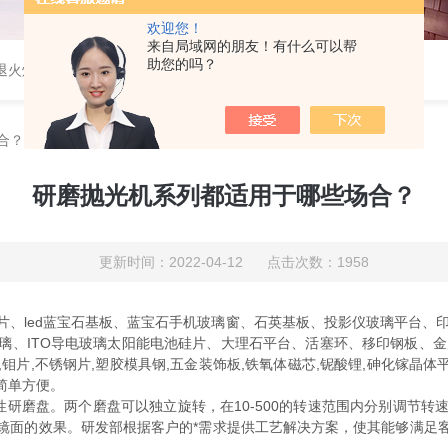
欢迎您！
来自局域网的朋友！有什么可以帮
助您的吗？
速退火炉，高温高压炉，涂覆机，电池制备设备等
合？
研磨抛光机系列都适用于哪些场合？
更新时间：2022-04-12 点击次数：1958
片、led蓝宝石基板、蓝宝石手机玻璃窗、石英基板、投影仪玻璃平台、
、ITO导电玻璃太阳能电池硅片、大理石平台、活塞环、移印钢板、金
,不锈钢片,塑胶模具钢,五金装饰板,铁氧体磁芯,铌酸锂,砷化镓晶体平
简单方便。
铝或磁性研磨盘。两个磨盘可以独立旋转，在10-500的转速范围内分别
镜面的效果。研发部根据客户的*需求提供工艺解决方案，使其能够满足