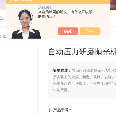
欢迎您！
来自局域网的朋友！有什么可以帮
助您的吗？
速退火炉，高温高压炉，涂覆机，电池制备设备等
研磨抛光机-UNIPOL-1200M
自动压力研磨抛光机-U
简要描述：
自动压力研磨抛光机-UNI
所实验室的金属、陶瓷、玻璃、岩样、
采用多点式气动加压，气柱在压缩空气
位与磨抛。
产品型号：