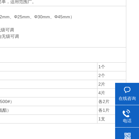
简单，适用范围广。
mm、Φ25mm、Φ30mm、Φ45mm）
无级可调
m内无级可调
1个
2个
2片
4片
在线咨询
500#）
各2片
氨酯）
各1片
1支
电话