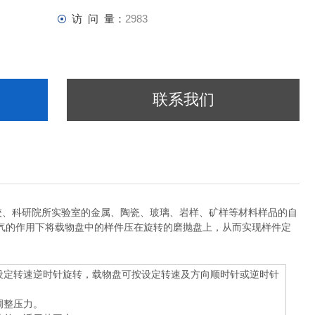
访 问 量：
2983
联系我们
校、科研院所实验室的金属、陶瓷、玻璃、岩样、矿样等材料样品的自
气的作用下将载物盘中的样件压在旋转的磨抛盘上，从而实现样件定
设定转速逆时针旋转，载物盘可按设定转速及方向顺时针或逆时针
调整压力。