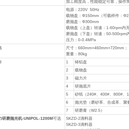
加工精度高，性能稳定可靠，操作
电源：220V 50Hz
载物盘：Φ150mm（可载样件：Φ22
磨抛盘：Φ300mm
载物盘（上盘）转速：1-60rpm内
磨抛盘（下盘）转速：50-500rp
压力：0-0.4MPa
格
尺寸：660mm×460mm×720mm；
重量：80kg
件
1
铸铝盘
2
载物盘
3
磁力片
4
研抛底片
5
砂纸（240#、400#、800#、1
6
抛光垫（磨砂革、合成革、聚
7
研磨膏（W2.5）
研磨抛光机-UNIPOL-1200M
可选
SKZD-2滴料器
SKZD-3滴料器