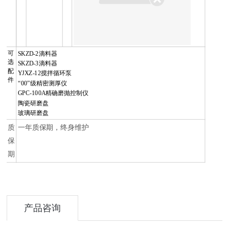
可
SKZD-2
滴料器
选
SKZD-3
滴料器
配
YJXZ-12搅拌循环泵
件
“00”级精密测厚仪
GPC-100A精确磨抛控制仪
陶瓷研磨盘
玻璃研磨盘
质
一年质保期，终身维护
保
期
产品咨询