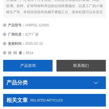
玻璃、岩样、矿样等材料样品的自动研磨抛光，以及工厂的小规
模生产等。本机特别设有机械手磨抛工位，使本机既可以在高压
力下进行超硬材料的磨抛，也可以在机械手作用下进行易解离、
易破碎材料的磨抛。
产品型号：
UNIPOL-1200S
厂商性质：
生产厂家
更新时间：
2025-02-10
访 问 量：
3814
产品咨询
联系我们
产品分类
相关文章
RELATED ARTICLES