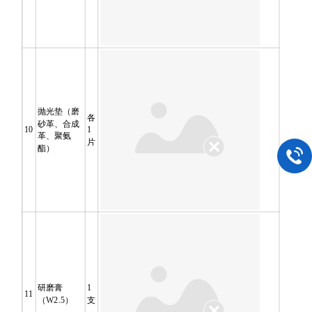
抛光垫（磨
各
砂革、合成
10
1
革、聚氨
片
酯）
研磨膏
1
11
（
W2.5
）
支