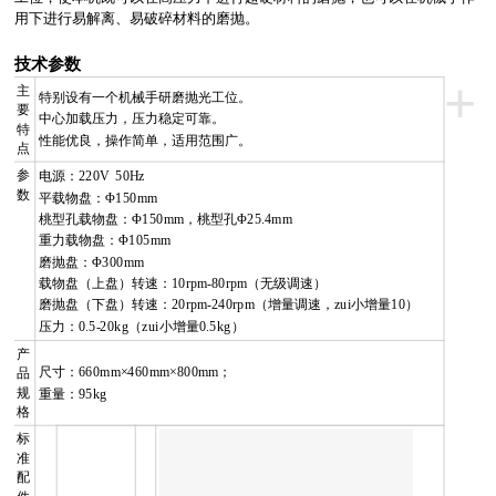
用下进行易解离、易破碎材料的磨抛。
技术参数
+
主
特别设有一个机械手研磨抛光工位。
要
中心加载压力，压力稳定可靠。
特
性能优良，操作简单，适用范围广。
点
参
电源：
220V 50Hz
数
平载物盘：Φ
150mm
桃型孔载物盘：Φ
150mm
，桃型孔Φ
25.4mm
重力载物盘：Φ
105mm
磨抛盘：Φ
300mm
载物盘（上盘）转速：
10rpm-80rpm
（无级调速）
磨抛盘（下盘）转速：
20rpm-240rpm
（增量调速，zui小增量
10
）
压力：
0.5-20kg
（zui小增量
0.5kg
）
产
尺寸：
660mm
×
460mm
×
800mm
；
品
规
重量：
95kg
格
标
准
配