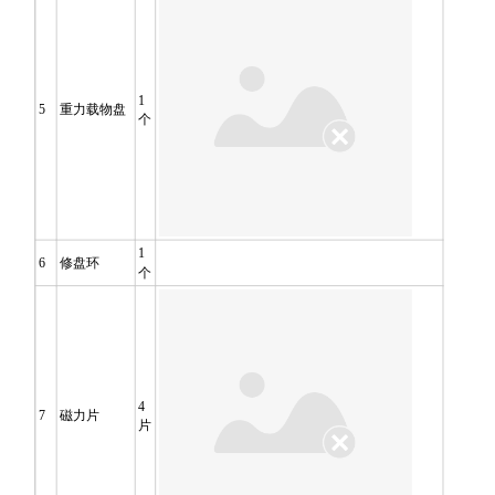
1
5
重力载物盘
个
1
6
修盘环
个
4
7
磁力片
片