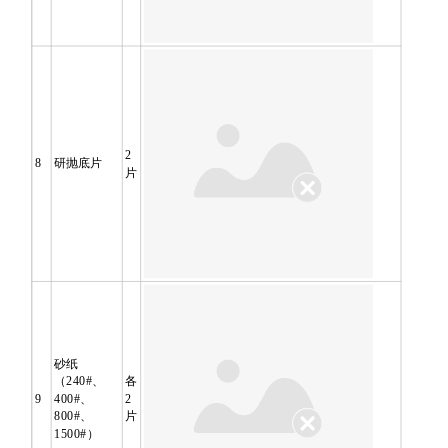
2
8
研抛底片
片
砂纸
（
240#
、
各
9
400#
、
2
800#
、
片
1500#
）