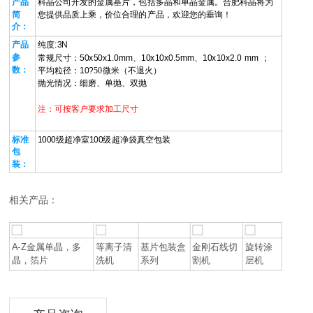
产品
科晶公司开发的金属基片，包括多晶和单晶金属。合肥科晶将为
简
您提供品质上乘，价位合理的产品，欢迎您的垂询！
介：
产品
纯度
:
3
N
参
常规尺寸：
5
0x
5
0x1.0mm、10x10x0.5mm、
10x10x2.0
mm
；
数：
平均粒径
：10?
50
微米（不退火）
抛光情况：细磨、单抛、双抛
注：可按客户要求加工尺寸
标准
1000级超净室100级超净袋
真空包装
包
装：
相关产品：
A-Z金属单晶，多
等离子清
基片包装盒
金刚石线切
旋转涂
晶，箔片
洗机
系列
割机
层机