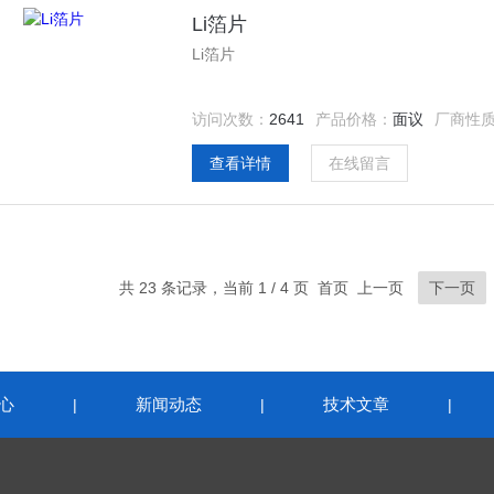
Li箔片
Li箔片
访问次数：
2641
产品价格：
面议
厂商性
查看详情
在线留言
共 23 条记录，当前 1 / 4 页 首页 上一页
下一页
心
新闻动态
技术文章
|
|
|