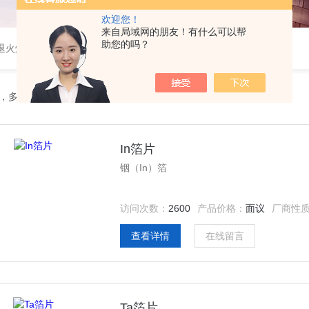
欢迎您！
来自局域网的朋友！有什么可以帮
助您的吗？
速退火炉，高温高压炉，涂覆机，电池制备设备等
晶，多金，箔片
In箔片
铟（In）箔
访问次数：
2600
产品价格：
面议
厂商性
查看详情
在线留言
Ta箔片