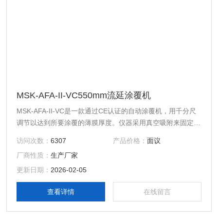
MSK-AFA-II-VC550mm流延涂覆机
MSK-AFA-II-VC是一款通过CE认证的自动涂覆机，用千分尺
调节以达到所要涂覆的薄膜厚度。仪器采用真空吸附来固定衬
底，使得涂敷过程中衬底不会起褶皱，从而使得涂敷更加顺
访问次数：
6307
产品价格：
面议
畅。仪器中配有一精密的可调制膜器，移动推杆以恒定的速度
厂商性质：
生产厂家
推动其匀速移动，从而达到浆料涂覆在基底上的均匀性，此款
设备特别适合于制作电池基片，可保证基片每处的正/负极材
更新日期：
2026-02-05
料密度均一。
查看详情
在线留言