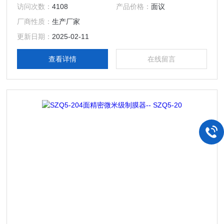
有*的自动推进装置，可以在180mm宽度600长度范围内在任
访问次数：
4108
产品价格：
面议
何材料上生产光滑的涂层，是低成本研发制作18650电池电极
厂商性质：
生产厂家
材料的理想工具。
更新日期：
2025-02-11
查看详情
在线留言