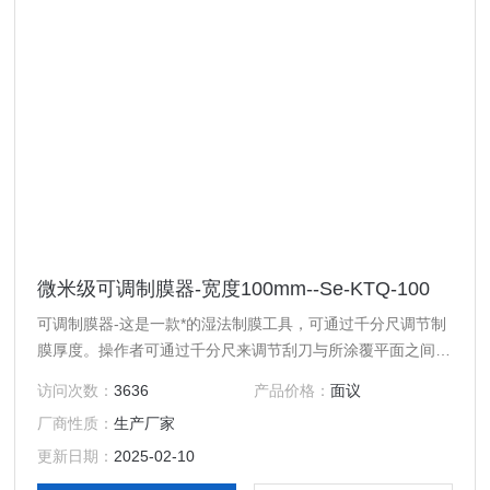
微米级可调制膜器-宽度100mm--Se-KTQ-100
可调制膜器-这是一款*的湿法制膜工具，可通过千分尺调节制
膜厚度。操作者可通过千分尺来调节刮刀与所涂覆平面之间的
间隙，此工具特别适合实验室制作电池电极，陶瓷膜前期的生
访问次数：
3636
产品价格：
面议
瓷带及各种薄膜。
厂商性质：
生产厂家
更新日期：
2025-02-10