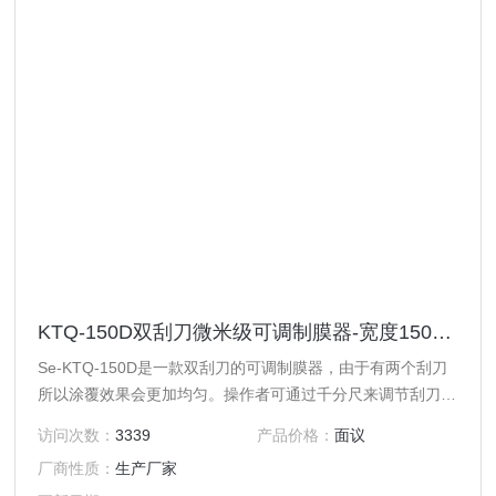
KTQ-150D双刮刀微米级可调制膜器-宽度150mm--Se-KTQ-150D
Se-KTQ-150D是一款双刮刀的可调制膜器，由于有两个刮刀
所以涂覆效果会更加均匀。操作者可通过千分尺来调节刮刀与
所涂覆平面之间的间隙，此工具特别适合实验室制作电池电
访问次数：
3339
产品价格：
面议
极，陶瓷膜前期的生瓷带及各种薄膜。
厂商性质：
生产厂家