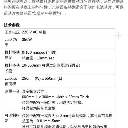
的可调制膜器，移动推杆以恒定的速度推动其匀速移动，从而达到浆
料涂覆在基底上的均匀性，此款设备特别适合于制作电池基片，可保
证基片每处的正/负极材料密度均一。
技术参数
+
工作电压
220 V AC 单相
zui大功
350W.
率
推杆移动
0-100mm/sec (可调）
速度
精确度：10mm/sec
推杆移动
10-550mm(可通过定位器进行调节）
长度
zui大涂
250mm(W) x 550mm(L)
覆面积
涂覆平台
真空吸盘尺寸：
600mm L x 300mm width x 20mm Thick
仪器中配有一固定夹，用以固定衬底。
样品台为铝制真空板
可调制模
仪器中配有一宽度为250mm可调制模器，其可调节厚度
器
范围为：0.01mm-5mm
推杆可移动制模器匀速运动，以达到涂敷均匀的效果