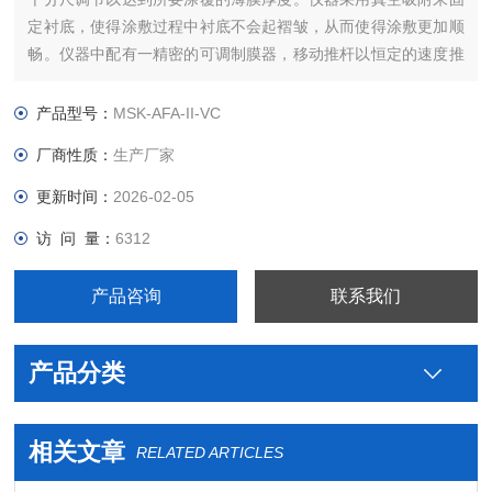
定衬底，使得涂敷过程中衬底不会起褶皱，从而使得涂敷更加顺
畅。仪器中配有一精密的可调制膜器，移动推杆以恒定的速度推
动其匀速移动，从而达到浆料涂覆在基底上的均匀性，此款设备
特别适合于制作电池基片，可保证基片每处的正/负极材料密度均
产品型号：
MSK-AFA-II-VC
一。
厂商性质：
生产厂家
更新时间：
2026-02-05
访 问 量：
6312
产品咨询
联系我们
产品分类
相关文章
RELATED ARTICLES