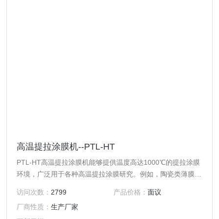
高温提拉涂膜机--PTL-HT
PTL-HT高温提拉涂膜机能够提供温度高达1000℃的提拉涂膜
环境，广泛用于各种高温提拉涂膜研究。例如，陶瓷类薄膜、
晶体类薄膜、电池材料薄膜、特殊纳米薄膜。本机能够适应未
访问次数：
2799
产品价格：
面议
来高温条件下成膜技术的发展需要。
厂商性质：
生产厂家