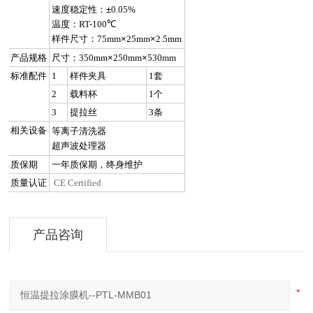
速度稳定性：±
0.05%
温度：
RT-100
℃
样件尺寸：
75mm
×
25mm
×
2.5mm
产品规格
尺寸：
350mm
×
250mm
×
530mm
标准配件
1
样件夹具
1
套
2
载料杯
1
个
3
提拉丝
3
条
相关设备
等离子清洗器
超声波处理器
质保期
一年质保期，终身维护
质量认证
CE Certified
产品咨询