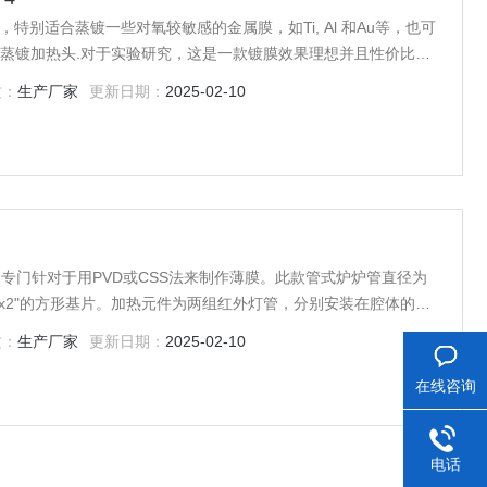
膜仪，特别适合蒸镀一些对氧较敏感的金属膜，如Ti, Al 和Au等，也可
蒸镀加热头.对于实验研究，这是一款镀膜效果理想并且性价比较
质：
生产厂家
更新日期：
2025-02-10
管式炉，专门针对于用PVD或CSS法来制作薄膜。此款管式炉炉管直径为
或2"x2"的方形基片。加热元件为两组红外灯管，分别安装在腔体的顶
统为PID30段程序化控制，控温精度为+/-1?C。仪器面板上带有
质：
生产厂家
更新日期：
2025-02-10
可将升温程序和曲线导出
在线咨询
电话