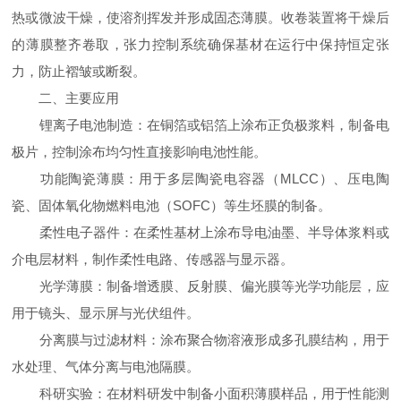
热或微波干燥，使溶剂挥发并形成固态薄膜。收卷装置将干燥后
的薄膜整齐卷取，张力控制系统确保基材在运行中保持恒定张
力，防止褶皱或断裂。
二、主要应用
锂离子电池制造：在铜箔或铝箔上涂布正负极浆料，制备电
极片，控制涂布均匀性直接影响电池性能。
功能陶瓷薄膜：用于多层陶瓷电容器（MLCC）、压电陶
瓷、固体氧化物燃料电池（SOFC）等生坯膜的制备。
柔性电子器件：在柔性基材上涂布导电油墨、半导体浆料或
介电层材料，制作柔性电路、传感器与显示器。
光学薄膜：制备增透膜、反射膜、偏光膜等光学功能层，应
用于镜头、显示屏与光伏组件。
分离膜与过滤材料：涂布聚合物溶液形成多孔膜结构，用于
水处理、气体分离与电池隔膜。
科研实验：在材料研发中制备小面积薄膜样品，用于性能测