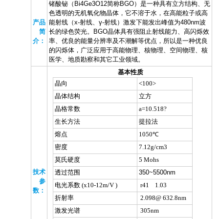
锗酸铋（Bi4Ge3O12简称BGO）是一种具有立方结构、无
色透明的无机氧化物晶体，它不溶于水，在高能粒子或高
产品
能射线（x-射线、γ-射线）激发下能发出峰值为480nm波
简
长的绿色荧光。BGO晶体具有强阻止射线能力、高闪烁效
介：
率、优良的能量分辨率及不潮解等优点，所以是一种优良
的闪烁体，广泛应用于高能物理、核物理、空间物理、核
医学、地质勘察和其它工业领域。
基本性质
晶向
<100>
晶体结构
立方
晶格常数
a=10.518?
生长方法
提拉法
熔点
1050℃
密度
7.12g/cm3
莫氏硬度
5 Mohs
技术
透过范围
350~5500nm
参
电光系数 (x10
-12
m/V )
r
41
1.03
数：
折射率
2.098@ 632.8nm
激发光谱
305nm