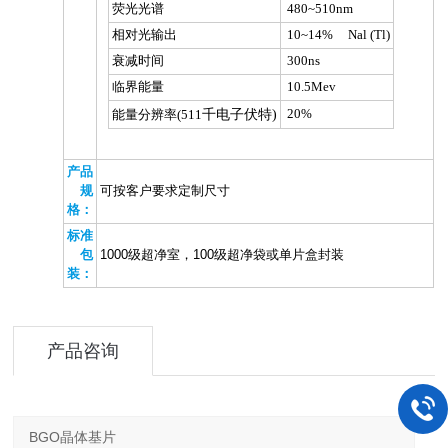
荧光光谱
480~510nm
相对光输出
10~14% Nal (Tl)
衰减时间
300ns
临界能量
10.5Mev
千电子伏特
)
20%
能量分辨率(511
产品
规
可按客户要求定制尺寸
格：
标准
包
1000级超净室，100级超净袋或单片盒封装
装：
产品咨询