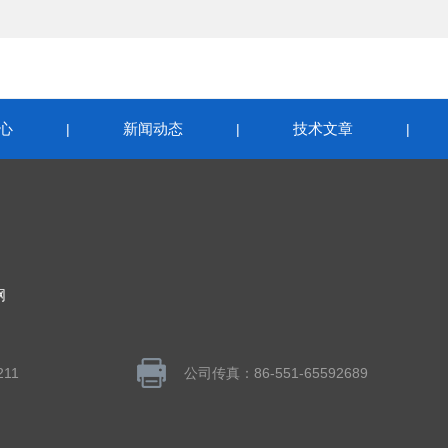
心
新闻动态
技术文章
|
|
|
网
211
公司传真：86-551-65592689