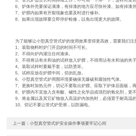
5、管式炉适合长时间持续工作，不可用一下停一下，这样对发热
6、炉体外壳要保证满漆，有掉漆的地方应尽快补漆。如有掉漆并
7、炉膛内如果有开裂现象也要及时进行修补。
8、如果出现故障要立即停炉检修，以免出现更大的故障。
为了能够让小型真空管式炉的使用效果变得更高效，需要我们注意
1、装取物料时炉门开启的时间不可长。
2、不得向炉内灌注任何液体。
3、不得将沾有水和油的试样放入炉膛，不得用沾有水和油的夹子
4、装取试样时要戴手套，以防烫坏。
5、试样应放在炉膛中间，切勿乱放。
6、小型真空管式炉周围环境要确保无爆破和腐蚀性气体。
7、更换时加热元件，切记不要取出炉膛。应取下炉体后面板，再
8、炉膛内不宜放入含有酸、碱性之化学品或强烈的氧化剂，更不
9、将金属以及其它矿物放入高温炉内加热时，必须置于耐高温的
10、切记不要让管式炉受潮，以防漏电。
上一篇：
小型真空管式炉安全操作事项要牢记心间