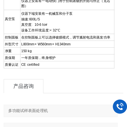
仪器上安装有一电动快门用于控制蒸镀的开始与停止（见右
图）
仪器下端安装有一机械泵和分子泵
真空泵
抽速:600L/S
真空度: 10-6 torr
设备工作环境温度:< 32°C
控制面板
在控制面板上可以选择镀膜模式，调节溅射电流和蒸发功率
外型尺寸
L800mm× W560mm× H1340mm
净重
150 kg
质保期
一年质保期，终身维护
质量认证
CE certified
产品咨询