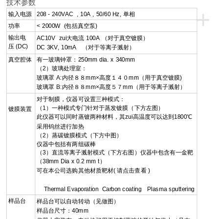
技术参数
+
输入电源
208 - 240VAC , 10A , 50/60 Hz, 单相
功率
< 2000W (包括真空泵)
输出电
AC10V zui大电流 100A （对于真空镀膜）
压 (DC)
DC 3KV, 10mA （对于等离子溅射）
真空腔体
有一玻璃钟罩：250mm dia. x 340mm
（2）玻璃处理室：
玻璃罩 A:内径８８mm×高度１４０mm（用于真空镀膜)
玻璃罩 B:内径８８mm×高度５７mm（用于等离子溅射）
对于制膜，仪器可设置三种模式：
（1）一种模式专门针对于蒸发镀膜（下方左图）
镀膜装置
此仪器可以同时蒸镀两种材料，其zui高温度可以达到1800℃
采用钨丝进行加热
（2）蒸碳镀膜模式（下方中图）
仪器中包括有两组碳棒
（3）直流等离子溅射模式（下方右图）仪器中包含有一金靶
（38mm Dia x 0.2 mm t）
可在本公司选购其他材质靶材( 请点击查看 )
Thermal Evaporation Carbon coating Plasma sputtering
样品台
样品台可以自动转动（见做图）
样品台尺寸：40mm