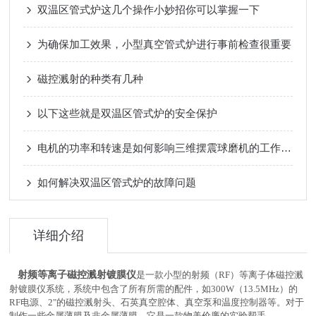
双温区管式炉这几个操作小妙招你可以掌握一下
为确保加工效果，小型真空管式炉进行事前检查很重要
磁控溅射的种类有几种
以下这些就是双温区管式炉的安全保护
电机的功率和转速是如何影响三维摆震球磨机的工作效率和研磨效果的？
如何解决双温区管式炉的故障问题
详细介绍
射频等离子磁控溅射镀膜仪
是一款小型的射频（
RF
）等离子体磁控溅
射镀膜仪系统，系统中包含了所有所需的配件，如
300W
（
13.5MHz
）的
RF
电源、
2"
的磁控溅射头、石英真空腔体、真空泵和温度控制器等。对于
制作一些金属薄膜及非金属薄膜，它是一款物美价廉的实验帮手。