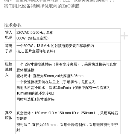
我们用此设备得到择优取向的
ZnO
薄膜
技术参数
+
输入
220VAC 50/60Hz, 单相
电源
800W (包括真空泵）
等离
一个300W，13.5MHz的射频电源安装在移动柜内
子源
(点击图片查看详细资料）
磁控
一个 2英寸磁控溅射头（带有水冷夹层），采用快速接头与真空
溅射
腔体相连接
头
靶材尺寸: 直径为50mm,zui大厚度6.35mm
一个快速挡板安装在法兰上（手动操作，见图左3）
溅射头所需冷却水：流速10ml/min（仪器中配有一台流速为
16ml/min的循环水冷机）
同时可选配1英寸溅射头
真空
真空腔体：160 mm OD x 150 mm ID x 250mm H，采用高纯石
腔体
英制作
密封法兰:直径为165 mm . 采用金属铝制作，采用硅胶密封圈密
封