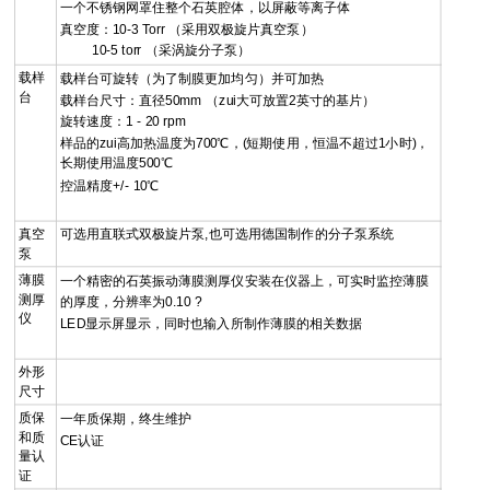
一个不锈钢网罩住整个石英腔体，以屏蔽等离子体
真空度：10-3 Torr （采用双极旋片真空泵）
10-5 torr （采涡旋分子泵）
载样
载样台可旋转（为了制膜更加均匀）并可加热
台
载样台尺寸：直径50mm （zui大可放置2英寸的基片）
旋转速度：1 - 20 rpm
样品的zui高加热温度为700℃，(短期使用，恒温不超过1小时)，
长期使用温度500℃
控温精度+/- 10℃
真空
可选用直联式双极旋片泵,也可选用德国制作的分子泵系统
泵
薄膜
一个精密的石英振动薄膜测厚仪安装在仪器上，可实时监控薄膜
测厚
的厚度，分辨率为0.10 ?
仪
LED显示屏显示，同时也输入所制作薄膜的相关数据
外形
尺寸
质保
一年质保期，终生维护
和质
CE认证
量认
证