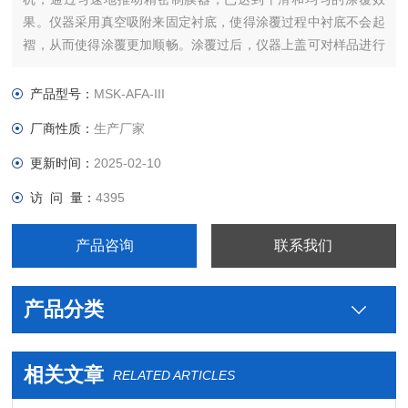
果。仪器采用真空吸附来固定衬底，使得涂覆过程中衬底不会起
褶，从而使得涂覆更加顺畅。涂覆过后，仪器上盖可对样品进行
加热烘干，Z高温度可以达到200℃，控温精度为+/-1°C。此款设
备特别适合于固态电解质和锂电池极片的制备。
产品型号：
MSK-AFA-III
厂商性质：
生产厂家
更新时间：
2025-02-10
访 问 量：
4395
产品咨询
联系我们
产品分类
相关文章
RELATED ARTICLES