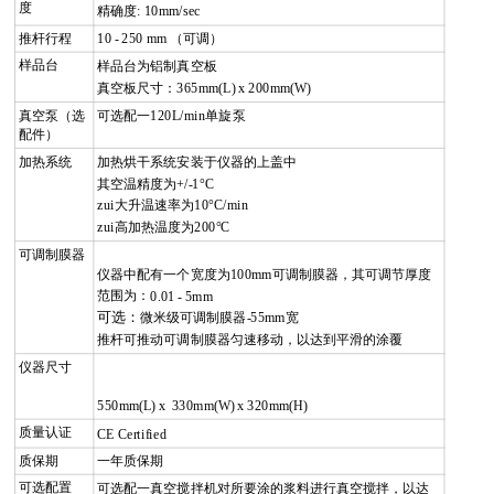
度
精确度
: 10mm/sec
推杆行程
10 - 250 mm
（可调）
样品台
样品台为铝制真空板
真空板尺寸：
365mm(L) x 200mm(W)
真空泵（选
可选配一
120L/min
单旋泵
配件）
加热系统
加热烘干系统安装于仪器的上盖中
其空温精度为
+/-1°C
zui大升温速率为
10°C/min
zui高加热温度为
200°C
可调制膜器
仪器中配有一个宽度为100mm
可调制膜器，其可调节厚度
范围为：
0.01 - 5mm
可选：
微米级可调制膜器-55mm宽
推杆可推动可调制膜器匀速移动，以达到平滑的涂覆
仪器尺寸
550mm(L) x 330mm(W) x 320mm(H)
质量认证
CE Certified
质保期
一年质保期
可选配置
可选配一真空搅拌机对所要涂的浆料进行真空搅拌，以达