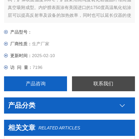
真空吸附成型。内炉膛表面涂有美国进口的1750度高温氧化铝涂
层可以提高反射率及设备的加热效率，同时也可以延长仪器的使
用寿命。进口加热电阻丝镶嵌延长炉体使用寿命，是专为高等院
校﹑科研院所的实验室及工矿企业在可控多种气氛及真空状态下
产品型号：
对金属，非金属及其它化合物进行烧结﹑熔化﹑分析而研制的理
厂商性质：
生产厂家
更新时间：
2025-02-10
访 问 量：
7196
产品咨询
联系我们
产品分类
相关文章
RELATED ARTICLES