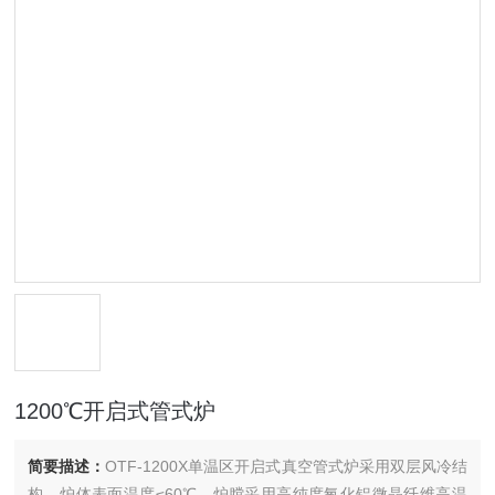
1200℃开启式管式炉
简要描述：
OTF-1200X单温区开启式真空管式炉采用双层风冷结
构，炉体表面温度≤60℃，炉膛采用高纯度氧化铝微晶纤维高温