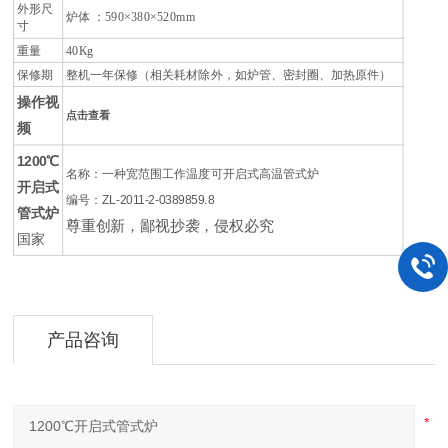
外形尺
炉体 ：
590×380×520mm
寸
重量
40Kg
保修期
整机一年保修（相关耗材除外，如炉管、密封圈、加热原件）
操作视
点击查看
频
1200℃
名称：一种宽范围工作温度可开启式高温管式炉
开启式
编号：ZL-2011-2-0389859.8
管式炉
尊重创新，鄙视抄袭，侵权必究
国家
产品咨询