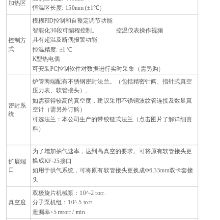
加热区
恒温区长度
: 150mm (±1℃
）
模糊
PID
控制和自整定调节功能
智能化
30
段可编程控制。
控温仪表操作视频
具有超温及断偶报警功能
.
控制方
式
控温精度
: ±1 ℃
K
型热电偶
可安装
PC
控制软件对数据进行实时采集（需另购）
炉管两端配有不锈钢密封法兰。（包括精密针阀、指针式真空
压力表、软管接头）
.
如需获得较高的真空度，建议采用不锈钢波纹管连接及数显真
密封系
空计（需另外订购）
统
可选法兰：本公司生产的带铰链式法兰（点击图片了解详细资
料）
为了增加抽气速率，达到高真空的要求。可将原有软管接头更
换成
KF-25
接口
扩展端
口
如用于供气系统，可将原有软管接头更换成
Φ6.35mm
双卡套接
头
.
双极旋片机械泵：
10^-2 torr .
真空度
分子泵机组：
10^-5 torr.
泄漏率
<5 mtorr / min.