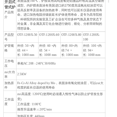
表面温度
≤60℃
，炉膛采用高纯度氧化铝微晶纤维高温真空吸附
开启式
成型。
内炉膛表面涂有美国进口的1750度高温氧化铝涂层可以
管式炉
提高反射率及设备的加热效率，同时也可以延长仪器的使用寿
产品简
命。
进口加热电阻丝镶嵌延长炉体使用寿命，是专为高等院校
介
﹑科研院所的实验室及工矿企业在可控多种气氛及真空状态下
对金属，非金属及其它化合物进行烧结﹑熔化﹑分析而研制的
理想设备。
产品型
OTF-1200X-50
OTF-1200X-60
OTF-1200X-80
OTF-1200X-
号
100
炉管规
外径
: 50 ×
内
外径
: 60 ×
内
外径
: 80×
内
外径
: 100 ×
内
格
径
: 44 ×
径
: 54 ×
径
:74 ×
径
: 94×
长
: 1000 mm
长
: 1000 mm
长
: 1000 mm
长
: 1000 mm
工作电
单相
AC 208 - 240V, 50/60Hz
压
zui大功
2.5KW
率
加热原
Fe-Cr-Al Alloy doped by Mo
，表面涂有氧化锆涂层，可以zui大
件
程度的延长仪器的使用寿命
zui高温度
: 1200℃(
使用时必须通入惰性气体以防止炉管发生形
变
)
工作温
度
工作温度
: 1100℃
推荐升温速率
:≤ 20℃/min
加热区长度
: 440mm