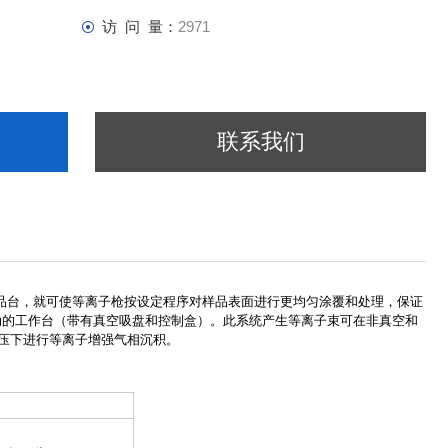
访 问 量：
2971
联系我们
的样品台，就可使等离子枪按设定程序对样品表面进行更均匀涂覆和处理，保证
移动的工作台（带有真空吸盘和控制盒）。此系统产生等离子束可在非真空和
压下进行等离子增强气相沉积。