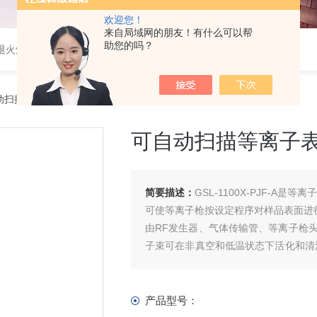
欢迎您！
来自局域网的朋友！有什么可以帮
助您的吗？
速退火炉，高温高压炉，涂覆机，电池制备设备等
扫描等离子表面处理仪--GSL1100XPJF-A
可自动扫描等离子表面处
简要描述：
GSL-1100X-PJF-
可使等离子枪按设定程序对样品表面进
由RF发生器、气体传输管、等离子枪
子束可在非真空和低温状态下活化和清
常压下进行等离子
产品型号：