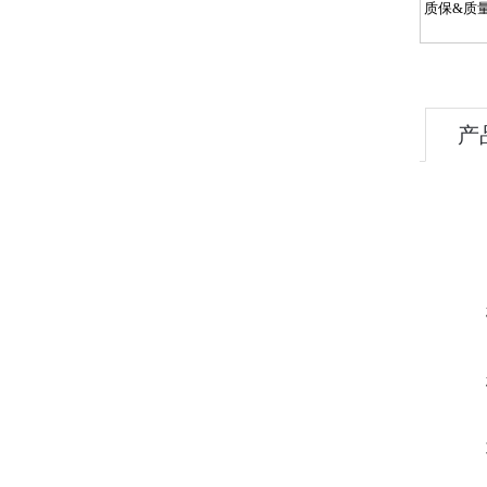
质保
&
质
产