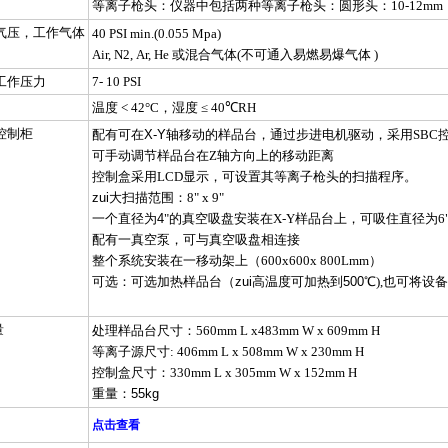
等离子枪头：仪器中包括两种等离子枪头：圆形头：
10-12mm
气压，工作气体
40 PSI min.(0.055 Mpa)
Air, N2, Ar, He
或混合气体
(
不可通入易燃易爆气体
)
工作压力
7- 10 PSI
温度
< 42°C
，湿度
≤ 40℃RH
控制柜
配有可在X-Y轴移动的样品台，通过步进电机驱动，采用
SBC
可手动调节样品台在
Z
轴方向上的移动距离
控制盒采用
LCD
显示，可设置其等离子枪头的扫描程序。
zui大扫描范围：
8" x 9"
一个直径为4
"
的真空吸盘安装在
X-Y
样品台上，可吸住直径为
6
配有一真空泵，可与真空吸盘相连接
整个系统安装在一移动架上（
600x600x 800Lmm
）
可选：可选加热样品台（zui高温度可加热到500℃
),
也可将设备
量
处理样品台尺寸：
560mm L x483mm W x 609mm H
等离子源尺寸
: 406mm L x 508mm W x 230mm H
控制盒尺寸：
330mm L x 305mm W x 152mm H
重量：55kg
点击查看