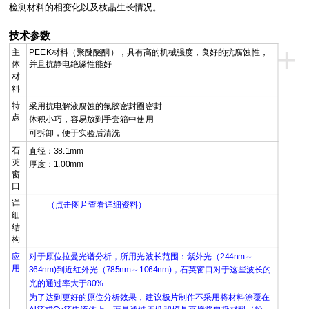
检测材料的相变化以及枝晶生长情况。
技术参数
+
主
PEEK材料（聚醚醚酮），具有高的机械强度，良好的抗腐蚀性，
体
并且抗静电绝缘性能好
材
料
特
采用抗电解液腐蚀的氟胶密封圈密封
点
体积小巧，容易放到手套箱中使用
可拆卸，便于实验后清洗
石
直径：38.1mm
英
厚度：1.00mm
窗
口
详
（
点击图片查看详细资料）
细
结
构
应
对于原位拉曼光谱分析，所用光波长范围：紫外光（244nm～
用
364nm)到近红外光（785nm～1064nm)，石英窗口对于这些波长的
光的通过率大于80%
为了达到更好的原位分析效果，建议极片制作不采用将材料涂覆在