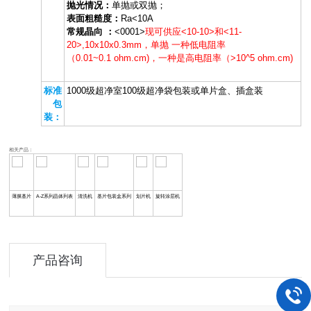
抛光情况：
单抛或双抛
；
表面粗糙度：
Ra<10A
常规晶向 ：
<0001>
现可供应<10-10>和<11-
20>,10x10x0.3mm，单抛 一种低电阻率
（0.01~0.1 ohm.cm)，一种是高电阻率（>10^5 ohm.cm)
标准
1000级超净室100级超净袋
包装或单片盒、插盒装
包
装：
相关产品：
薄膜基片
A-Z系列晶体列表
清洗机
基片包装盒系列
划片机
旋转涂层机
产品咨询