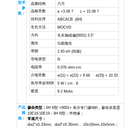
技术
晶胞结构
六方
参
晶格常数
a =3.08 ? c = 15.08 ?
数：
排列次序
ABCACB (6H)
生长方法
MOCVD
方向
生长轴或偏(0001) 3.5°
抛光
Si面抛光
带隙
2.93 eV (间接)
导电类型
N
电阻率
0.076 ohm-cm
介电常数
e(11) = e(22) = 9.66 e(33) = 10.33
热导率@300K
5 W / cm . K
硬度
9.2 Mohs
产品
是
掺杂类型：
6H N型 <0001> 表示专门掺N的
，
掺杂浓度
规
10E18-10E19
；
4H N型
；
半绝缘
；
格：
常规尺寸：
dia2"x0.33mm, dia
3
"x0.3
5
mm，
10x10mm,10x5mm
；