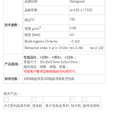
晶体结构
Tetragonal
晶格常数
a=4.81 c=7.613
o
730
熔点
C
技术参数：
3
5.99
密度 g/cm
硬度 (Moh)
4.5
Birefr-ingence D=he-ho
- 0.118
Refractive index h at l= 0.63m
ho=2.260 he=2.142
常规晶向：<100>、<001>、<110>；
常规尺寸：10x10x0.5mm;5x5x0.5mm；
产品规格：
抛光情况：细磨、单抛、双抛；
可按客户要求定制特殊的方向和尺寸。
标准包装：
1000级超净室100级超净袋真空包装
相关产品：
A-Z系列晶体列表
清洗机
基片包装盒系列
划片机
旋转涂层机