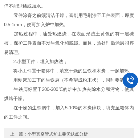
但不能过稀或加水。
零件涂膏之前须清洁干燥，膏剂用毛刷涂至工件表面，厚度
0.5-1mm，便可加入炉中加热。
加热过程中，油受热燃烧，在表面形成土黄色的有一层碳
核，保护工件表面不发生氧化和脱碳。而且，热处理后涂层很容
易清理。
2.小型工件：埋入加热法；
将小工件置于箱体中，填充干燥的生铁和木炭，一起加热。
用刨床加工下的生铁屑（不希望成粉末状），同时要清洁。
生铁屑好置于200-300℃的炉中加热去除水分和污物，使其
烘烤干燥。
在干燥的生铁屑中，加入5-10%的木炭碎块，填充至箱体内
的工件之间。
上一篇：
小型真空管式炉主要优缺点分析