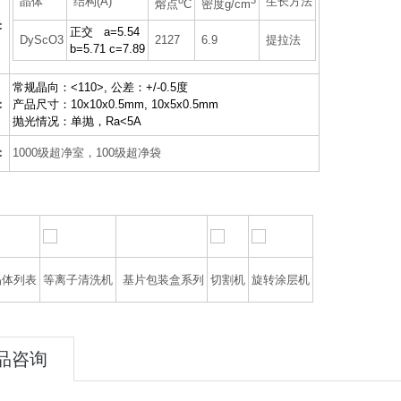
晶体
结构(A)
o
3
生长方法
熔点
C
密度g/cm
：
正交 a=5.54
DyScO3
2127
6.9
提拉法
b=5.71 c=7.89
常规晶向：<110>, 公差：+/-0.5度
：
产品尺寸：10x10x0.5mm, 10x5x0.5mm
抛光情况：单抛，Ra<5A
：
1000级超净室，100级超净袋
：
晶体列表
等离子清洗机
基片包装盒系列
切割机
旋转涂层机
品咨询