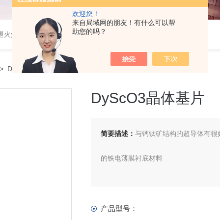
欢迎您！
来自局域网的朋友！有什么可以帮
助您的吗？
速退火炉，高温高压炉，涂覆机，电池制备设备等
> DyScO3晶体基片
DyScO3晶体基片
简要描述：
与钙钛矿结构的超导体有很
的铁电薄膜衬底材料
产品型号：