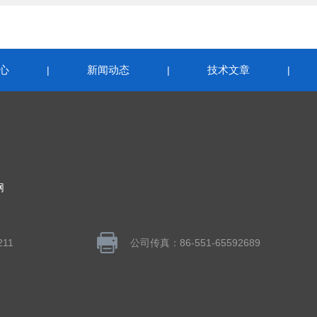
心
新闻动态
技术文章
|
|
|
网
211
公司传真：86-551-65592689