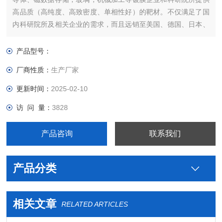
高品质（高纯度、高致密度、单相性好）的靶材。不仅满足了国
内科研院所及相关企业的需求，而且远销至美国、德国、日本、
韩国、新加坡等国家和地区，并得到客户的称赞和信赖。欢迎来
函来电定购。
产品型号：
厂商性质：
生产厂家
更新时间：
2025-02-10
访 问 量：
3828
产品咨询
联系我们
产品分类
相关文章
RELATED ARTICLES