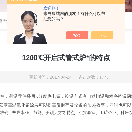
欢迎您！
来自局域网的朋友！有什么可以帮
助您的吗？
速退火炉，高温高压炉，涂覆机，电池制备设备等
1200℃开启式管式炉*的特点
更新时间：2017-04-24 点击次数：1775
件，测温元件采用K分度热电偶，控温方式有自动恒温和程序控温两
50度高温氧化铝涂层可以提高反射率及设备的加热效率，同时也可
准确、热导率低、节能、美观大方等特点，供实验室、工矿企业、科研