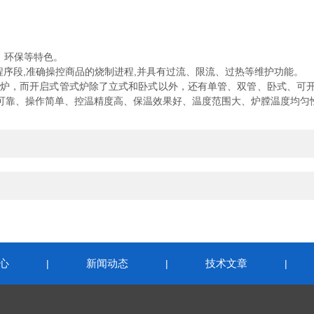
、环保等特色。
个程序段,准确操控商品的烧制进程,并具有过流、限流、过热等维护功能。
炉，而开启式管式炉除了立式和卧式以外，还有单管、双管、卧式、可
可靠、操作简单、控温精度高、保温效果好、温度范围大、炉膛温度均匀
心
新闻动态
技术文章
|
|
|