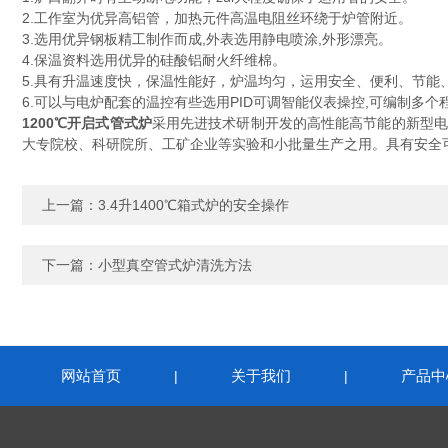
2.工作室为优异高铝管，加热元件高温电阻丝环绕于炉管附近。
3.选用优异钢板精工制作而成,外表选用静电喷涂,外形漂亮。
4.保温资料选用优异的硅酸铝耐火纤维棉。
5.具有升温速度快，保温性能好，炉温均匀，运用安全、便利、节能
6.可以与电炉配套的温控有些选用PID可调智能仪表操控,可编制多
1200℃开启式管式炉
采用先进技术研制开发的高性能高节能的新型电
大专院校、科研院所、工矿企业等实验和小批量生产之用。具有安全
上一篇：
3.4升1400℃箱式炉的安全操作
下一篇：
小型真空管式炉清洗方法
网站首页
关于我们
产品中
|
|