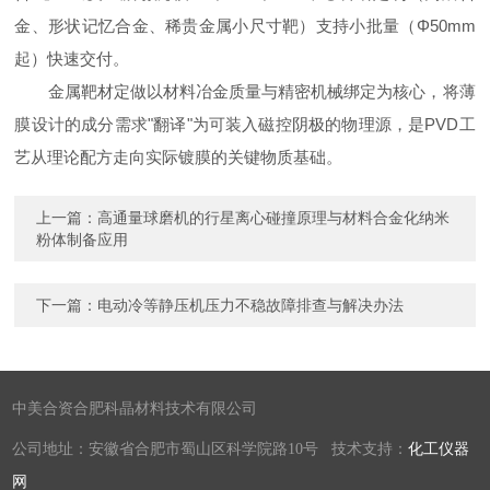
金、形状记忆合金、稀贵金属小尺寸靶）支持小批量（Φ50mm
起）快速交付。
金属靶材定做以材料冶金质量与精密机械绑定为核心，将薄
膜设计的成分需求"翻译"为可装入磁控阴极的物理源，是PVD工
艺从理论配方走向实际镀膜的关键物质基础。
上一篇：
高通量球磨机的行星离心碰撞原理与材料合金化纳米
粉体制备应用
下一篇：
电动冷等静压机压力不稳故障排查与解决办法
中美合资合肥科晶材料技术有限公司
公司地址：安徽省合肥市蜀山区科学院路10号 技术支持：
化工仪器
网