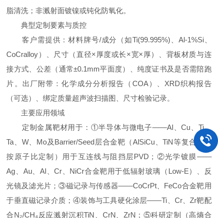
脂清洗；非溅射面镀镍或钝化防氧化。
典型定制要素与质控
客户需提供：材料牌号/成分（如Ti(99.995%)、Al-1%Si、
CoCralloy）、尺寸（直径×厚度或长×宽×厚）、背板材质与连
接方式、公差（通常±0.1mm平面度）、纯度证书及是否需陪跑
片。出厂附带：化学成分分析报告（COA）、XRD织构报告
（可选）、绑定质量超声波扫描图、尺寸检验记录。
主要应用领域
定制金属靶材用于：①半导体与微电子——Al、Cu、Ti、
Ta、W、Mo及Barrier/Seed层合金靶（AlSiCu、TiN等复合靶需
按原子比定制）用于互连线与阻挡层PVD；②光学镀膜——
Ag、Au、Al、Cr、NiCr合金靶用于低辐射玻璃（Low-E）、反
光镜及滤光片；③磁记录与传感器——CoCrPt、FeCo合金靶用
于垂直磁记录介质；④装饰与工具硬化涂层——Ti、Cr、Zr靶配
合N₂/CH₄反应溅射沉积TiN、CrN、ZrN；⑤科研定制（高熵合