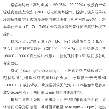
熔炼与铸造：高纯金属（≥99.95%～99.999%）或预合金铸
锭经真空感应熔炼（VIM）或电弧熔炼除气、除杂，浇入石墨模
冷却后热锻/热轧改善晶粒取向并致密化（相对密度≥99%）。对
易氧化金属（Ti、Zr、Ta等）全程需在高纯氩保护或真空环境下
操作。
粉末冶金：难熔金属（W、Mo、Re）或高熵合金（HEA）
常采用高纯粉末等静压（CIP200～400MPa）后高温烧结（常
1600℃～2000℃真空或H₂气氛），控制孔隙率＜5%以防溅射时
异常放弧。
绑定（BackingPlateBonding）：为改善导热与机械固定，
靶材常通过铟焊或环氧树脂/软金属扩散焊贴合于无氧铜
（OFCCu）或钼背板。绑定层要求无气泡（100%接触率经超声
波C-Scan检验），热阻低以保证溅射时靶温受控。
机加工与表面处理：按阴极尺寸线切割/车铣成平面靶、旋
转管靶或异形嵌镶靶；溅射面研磨至Ra≤0.8μm～1.6μm并做脱