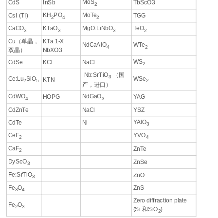
MoS
CdS
InSb
TbScO3
2
KH
PO
MoTe
CsI (TI)
TGG
2
4
2
CaCO
KTaO
MgO:LiNbO
TeO
3
3
3
2
Cu（单晶，
KTa 1-X
NdCaAlO
WTe
4
2
双晶）
NbXO3
WS
CdSe
KCl
NaCl
2
Nb:SrTiO
（国
3
Ce:Lu
SiO
WSe
KTN
2
5
2
产，进口）
CdWO
NdGaO
HOPG
YAG
4
3
CdZnTe
NaCl
YSZ
YAlO
CdTe
Ni
3
CeF
YVO
2
4
CaF
ZnTe
2
DyScO
ZnSe
3
Fe:SrTiO
ZnO
3
Fe
O
ZnS
3
4
Zero diffraction plate
Fe
O
2
3
(Si 和SiO
)
2