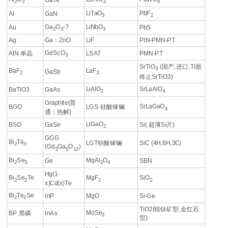
2
3
3
4
LiTaO
PbF
Al
GaN
3
2
Ga
O
-?
LiNbO
Au
PbS
2
3
3
Ag
Ga：ZnO
LiF
PIN-PMN-PT
GdScO
AlN 单晶
LSAT
PMN-PT
3
SrTiO
(国产,进口,Ti面
3
BaF
LaF
GaSb
2
3
终止SrTiO3)
LiAlO
SrLaAlO
BaTiO3
GaAs
2
4
Graphite(普
SrLaGaO
BGO
LGS 硅酸镓镧
4
通；热解)
LiGaO
BSO
GaSe
Si( 超薄Si片)
2
GGG
Bi
Te
LGT钽酸镓镧
SiC (4H,6H,3C)
2
3
(Gd
Ga
O
)
3
5
12
Bi
Se
MgAl
O
Ge
SBN
2
3
2
4
Hg(1-
Bi
Se
Te
MgF
SiO
2
2
2
2
x)Cd(x)Te
Bi
Te
Se
InP
MgO
Si-Ge
2
2
TiO2(锐钛矿型,金红石
MoSe
BP 黑磷
InAs
2
型)