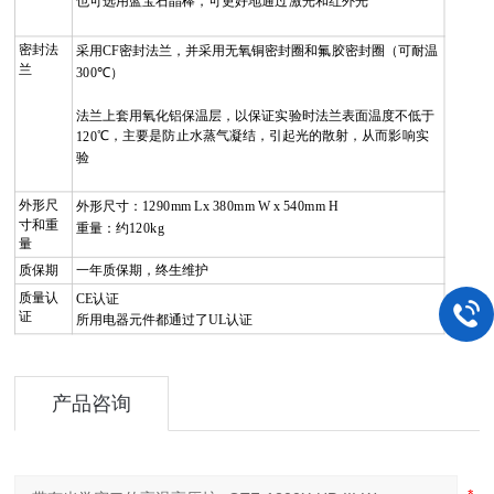
也可选用蓝宝石晶棒，可更好地通过激光和红外光
密封法
采用
CF
密封法兰，并采用无氧铜密封圈和氟胶密封圈（可耐温
兰
300
℃）
法兰上套用氧化铝保温层，以保证实验时法兰表面温度不低于
℃，主要是防止水蒸气凝结，引起光的散射，从而影响实
120
验
外形尺
外形尺寸：129
0mm
L
x 380mm
W
x 5
4
0mm
H
寸和重
重量：约
120kg
量
质保期
一年质保期，终生维护
质量认
CE
认证
证
所用电器元件都通过了
UL
认证
产品咨询