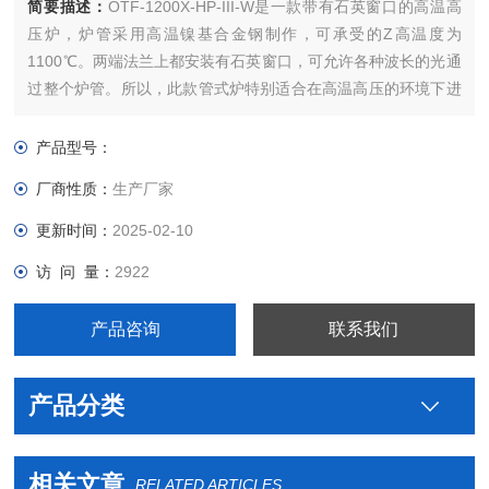
简要描述：
OTF-1200X-HP-III-W是一款带有石英窗口的高温高
压炉，炉管采用高温镍基合金钢制作，可承受的Z高温度为
1100℃。两端法兰上都安装有石英窗口，可允许各种波长的光通
过整个炉管。所以，此款管式炉特别适合在高温高压的环境下进
行光学气体分析实验。
产品型号：
厂商性质：
生产厂家
更新时间：
2025-02-10
访 问 量：
2922
产品咨询
联系我们
产品分类
相关文章
RELATED ARTICLES