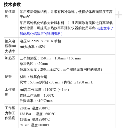
技术参数
+
炉体结
采用双层壳体结构，并带有风冷系统，使得炉体表面温度不高
构
于
℃
60
采用高纯氧化铝作为炉膛材料，并且表面涂有美国进口高温氧
化铝涂层，可提高加热效率和延长仪器的使用寿命
(点击文字了
解此氧化铝涂层的详细资料）
输入电
电压
AC220V 50/60Hz
单相
压和zui
zui大功率：
4KW
大功率
加热区
三个加热区：
150mm + 150mm + 150 mm
总加热区：450mm
恒温区长度：
200mm(
±
2
℃，三个温区设置同样的温度）
炉管
材料：镍基合金钢
尺寸：50
mm(
外径
) x
30
mm
（内径）
x
12
00 mm L
工作温
zui高工作温度：
1100
℃（
< 1hr
）
度
连续工作温度：1000
℃
升温速率：
≤10°C/min
工作压
230Bar
温度
≤800°C
力和工
138 Bar
温度
≤900°C
作温度
138Bar
温度
≤900°C
69Bar
温度
≤1000°C