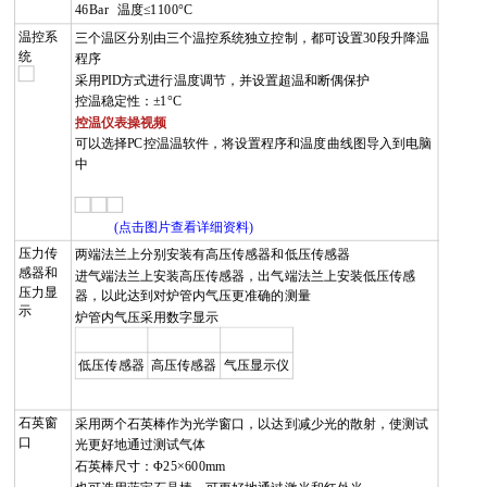
46Bar
温度
≤1100°C
温控系
三个温区分别由三个温控系统独立控制，都可设置
30
段升降温
统
程序
采用
PID
方式进行温度调节，并设置超温和断偶保护
控温稳定性：
±1°C
控温仪表操视频
可以选择PC
控温温软件，将设置程序和温度曲线图导入到电脑
中
(点击图片查看详细资料)
压力传
两端法兰上分别安装有高压传感器和低压传感器
感器和
进气端法兰上安装高压传感器，出气端法兰上安装低压传感
压力显
器，以此达到对炉管内气压更准确的测量
示
炉管内气压采用数字显示
低压传感器
高压传感器
气压显示仪
石英窗
采用两个石英棒作为光学窗口，以达到减少光的散射，使测试
口
光更好地通过测试气体
石英棒尺寸：Φ
25
×
600mm