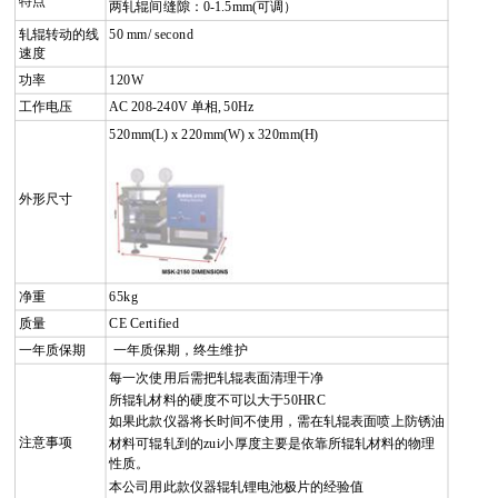
特点
两轧辊间缝隙：0-1.5mm(
可调）
轧辊转动的线
50 mm/ second
速度
功率
120W
工作电压
AC 208-240V
单相
, 50Hz
520mm(L) x 220mm(W) x 320mm(H)
外形尺寸
净重
65kg
质量
CE Certified
一年质保期
一年质保期，终生维护
每一次使用后需把轧辊表面清理干净
所辊轧材料的硬度不可以大于
50HRC
如果此款仪器将长时间不使用，需在轧辊表面喷上防锈油
注意事项
材料可辊轧到的zui小厚度主要是依靠所辊轧材料的物理
性质。
本公司用此款仪器辊轧锂电池极片的经验值