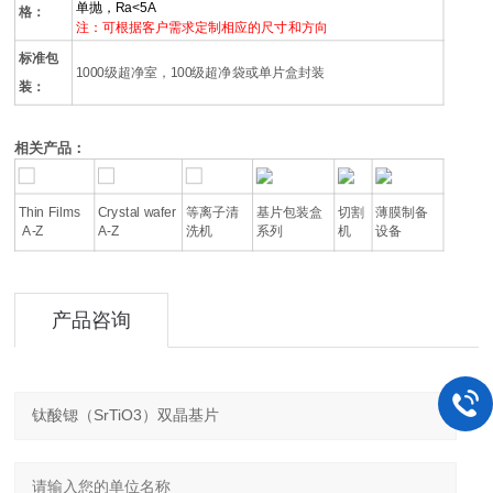
单抛，Ra<5A
格：
注：可根据客户需求定制相应的尺寸和方向
标准包
1000级超净室，100级超净袋或单片盒封装
装：
相关产品：
Thin Films
Crystal wafer
等离子清
基片包装盒
切割
薄膜制备
A-Z
A-Z
洗机
系列
机
设备
产品咨询