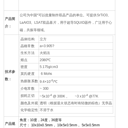
公司为中国*可以批量制作双晶产品的单位。可提供SrTiO3,
产品简
LaAlO3, LSAT双晶基片，用于超导SQUID器件，广泛用于心
介：
磁，共振等领域。
晶体结构
立方
晶格常数
a=3.905?
生长方法
火焰法
熔点
2080℃
密度
5.175g/cm3
技术参
莫氏硬度
6 Mohs
数：
-6
热膨胀系数
9.4×10
/℃
介电常数
~ 300
-4
-4
损耗正切
~5x10
@ 300K , ~3 x10
@77K
颜色及外观
透明（根据退火状态有时有轻微的棕色）无孪晶
化学稳定性
不溶于水
角度：10度，24度，36度等
产品规
尺寸： 10x10x0.5mm， 10x5x0.5mm， 5x5x0.5mm