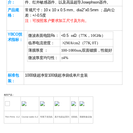
介：
件、红外敏感器件、以及高温超导Josephson器件。
产品规
常规尺寸：10 x 10 x 0.5 mm、dia2″x0.5mm ；晶向公
格：
差：+/-0.5度
注：可按照客户要求加工尺寸及方向。
YBCO技
微波表面电阻Rs：
<0.5
m
Ω（
77K
，
10GHz
）
术指标
：
临界电流密度：
>
2MA/cm2
（
77K, 0T
）
薄膜厚度 ：
100-1000nm,
双面镀膜，性能好
微波厚度均匀性：
±4%
标准包
1000级超净室100级超净袋或单片盒装
装：
相关产品：
Thin Films A-Z
Crystal wafer A-Z
等离子清洗机
基片包装盒系列
切割机
薄膜制备设备