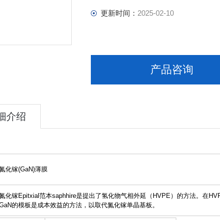
更新时间：
2025-02-10
产品咨询
细介绍
氮化镓(GaN)薄膜
氮化镓Epitxial范本saphhire是提出了氢化物气相外延（HVPE）的方法
GaN的模板是成本效益的方法，以取代氮化镓单晶基板。