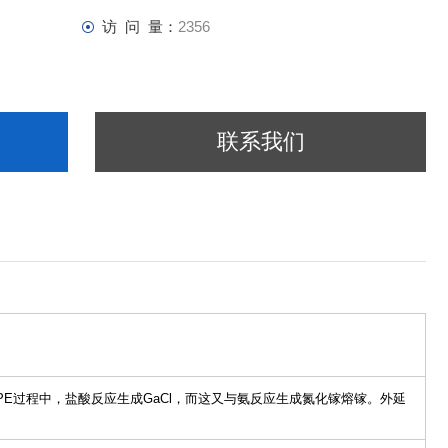
访 问 量：
2356
联系我们
。在HVPE过程中，盐酸反应生成GaCl，而这又与氨反应生成氮化镓熔镓。外延