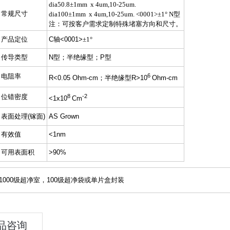
dia50.8±1mm x 4um,10-25um.
常规尺寸
dia100±1mm x 4um,10-25um. <0001>±1° N型
注：可按客户需求定制特殊堵塞方向和尺寸。
产品定位
C轴<0001>
±1°
传导类型
N型；半绝缘型；P型
电阻率
6
R<0.05 Ohm-cm；半绝缘型R>10
Ohm-cm
位错密度
8
-2
<1x10
Cm
表面处理(镓面)
AS Grown
有效值
<1nm
可用表面积
>90%
1000级超净室，100级超净袋或单片盒封装
品咨询