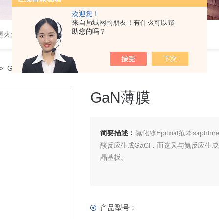
欢迎您！
来自局域网的朋友！有什么可以帮
助您的吗？
速退火炉，高温高压炉，涂覆机，电池制备设备等
> GaN薄膜
GaN薄膜
简要描述：
氮化镓Epitxial范本sa
酸反应生成GaCl，而这又与氨反应生
晶基板。
产品型号：