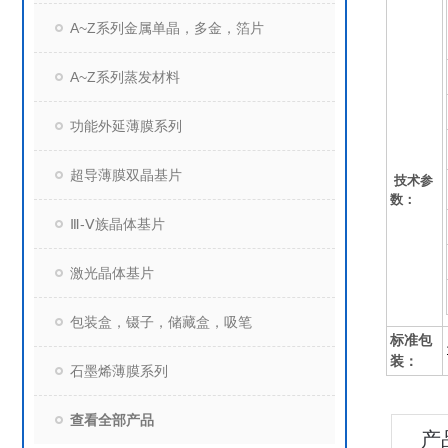
A~Z系列金属单晶，多金，箔片
A~Z系列蒸发材料
功能外延薄膜系列
超导薄膜双晶基片
技术参
数：
Ⅲ-Ⅴ族晶体基片
激光晶体基片
包装盒，镊子，储藏盒，吸笔
标准包
装：
石墨烯薄膜系列
查看全部产品
产