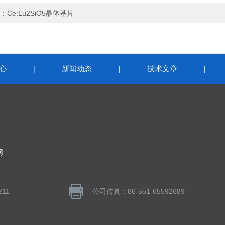
：
Ce:Lu2SiO5晶体基片
心
新闻动态
技术文章
|
|
|
网
211
公司传真：86-551-65592689