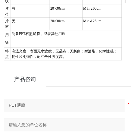
状
片
有
20×30cm
Min-200um
材
片
无
20×30cm
Min-125um
材
制备
PET
石墨烯膜，或者其他用途
用
途
特
高透光度，表面无水波纹，无晶点，无折白：耐油脂、化学性强：
点
韧性和刚强性，耐冲击性强度高。
产品咨询