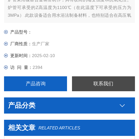
炉管可承受的Z高温度为1100℃（在此温度下可承受的压力为
3MPa）.此款设备适合用水浴法制备材料，也特别适合在高压氧
环境下对样品进行热处理。法兰上安装有电磁阀，当炉管内压力
高于设定值时，电磁发自动打开排出气体减小管内气压。
产品型号：
厂商性质：
生产厂家
更新时间：
2025-02-10
访 问 量：
2394
产品咨询
联系我们
产品分类
相关文章
RELATED ARTICLES