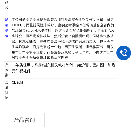
品
尺
寸
本公司的高温高压炉管都是采用镍基高温合金钢制作，不仅可耐温
温
1100℃
，而且延展性非常好。当实验时误操作使得镍基合金管内的
馨
气压超过zui大可承受值时（超过合金管的长期强度），合金管会发
提
生蠕变，而不是脆性破坏，然后炉管上会慢慢出现一裂缝将气体放
示
出。这就意味着，即使在高温环境下炉管内部压力过大，也不会产
生爆炸现象，而是先鼓起一个包，再产生裂缝，将气体泻出。所以
用本公司高温高压炉进行高温高压实验，是安全的。下图为本公司
对镍基合金管所做破坏试验后的图样：
质
一年质保期，终身维护,
相关耗材除外，如炉管，密封圈，加热
保
元件易耗件
期
质
CE认证
量
认
证
产品咨询