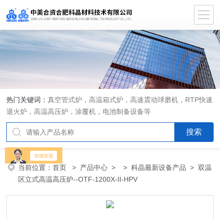
热门关键词：
真空管式炉，高温箱式炉，高速震动球磨机，RTP快速
退火炉，高温高压炉，涂覆机，电池制备设备等
当前位置：
首页
>
产品中心
> >
科晶最新设备产品
> 双温
区立式高温高压炉--OTF-1200X-II-HPV