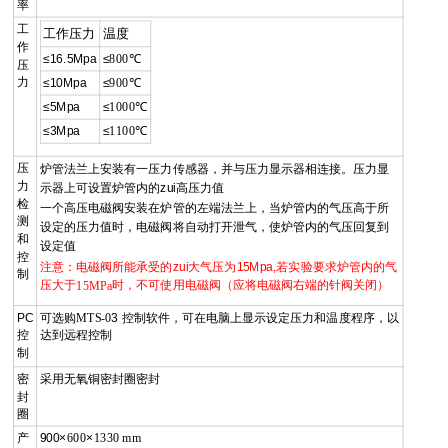
率
工
工作压力
温度
作
≤16.5
Mpa
≤
800
℃
压
力
≤
10Mpa
≤
900
℃
≤5
Mpa
≤
1000
℃
≤
3Mpa
≤
1100
℃
压
炉管法兰上安装有一压力传感器，并与压力显示器相连接。压力显
力
示器上可设置炉管内的zui高压力值
检
一个高压电磁阀安装在炉管的左端法兰上，当炉管内的气压高于所
测
设定的压力值时，电磁阀将自动打开泄气，使炉管内的气压回复到
和
设定值
控
注意：电磁阀所能承受的zui大气压为15Mpa,若实验要求炉管内的气
制
压大于
时，不可使用电磁阀（应将电磁阀右端的针阀关闭）
15MPa
PC
可选购
MTS-0
3 控制软件，可在电脑上显示设定压力和温度程序，以
控
达到远程控制
制
密
采用无氧铜密封圈密封
封
圈
产
900×
6
00
×
1330 mm