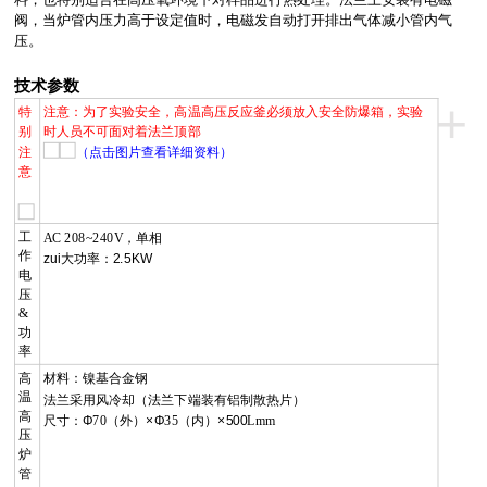
阀，当炉管内压力高于设定值时，电磁发自动打开排出气体减小管内气
压。
技术参数
+
特
注意：为了实验安全，高温高压反应釜必须放入安全防爆箱，实验
别
时人员不可面对着法兰顶部
注
（点击图片查看详细资料）
意
工
AC 208~240V
，单相
作
zui大功率：2.5KW
电
压
&
功
率
高
材料：镍基合金钢
温
法兰采用风冷却（法兰下端装有铝制散热片）
高
尺寸：Φ
70
（外）×Φ
35
（内）×500
Lmm
压
炉
管