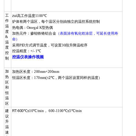
工
zui高工作温度
1100
℃
作
炉体有两个温区，每个温区分别由独立的温控系统控制
温
热电偶：
Omegal K
型热偶
度
加热元件：掺钼铁铬铝合金
（表面涂有氧化锆涂层，可延长使用寿
&
命）
温
采用
PID
方式调节温度，可设置
30
段升降温程序
度
控温精度：
+/- 1
℃
控
控温仪表操作视频
制
加
加热区长度：
200mm+200mm
热
恒温区长度：
170mm(±
2℃，两个温区设置同样的温度）
区
和
恒
温
区
建
RT-600℃≤
10
℃
/min
，
600-1100
℃≤
5
℃
/min
议
升
温
速