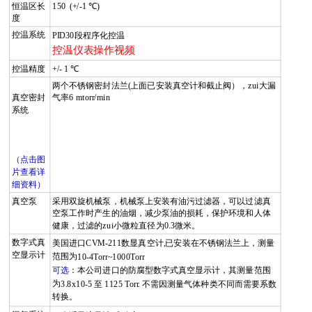
恒温区长
150 (+/-1
℃
)
度
控温系统
PID30
段程序化控温
控温仪表操作视频
控温精度
+/- 1
℃
两个不锈钢密封法兰(
上面已安装真空计和截止阀），zui大漏
真空密封
气率
6 mtorr/min
系统
（点击图
片查看详
细资料）
真空泵
采用双旋机械泵，机械泵上安装有油污过滤器，
可以过滤真
空泵工作时产生的油烟，减少泵油的损耗，保护环境和人体
健康，过滤的zui小微粒直径为
0.3
微米。
数字式真
美国进口CVM-211数显真空计,
已安装在不锈钢法兰上，测量
空显示计
范围为
10-4Torr
~
1000Torr
可选
：本公司进口的防腐型数字式真空显示计，其测量范围
为
3.8x10-5
至
1125 Torr. 不需因测量气体种类不同而需要系数
转换。