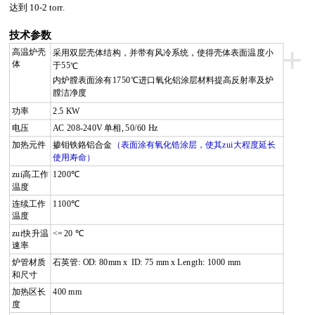
达到
10-2 torr
.
技术参数
+
高温炉壳
采用双层壳体结构，并带有风冷系统，使得壳体表面温度小
体
于55
℃
内炉膛表面涂有1750℃进口氧化铝涂层材料提高反射率及炉
膛洁净度
功率
2.5 KW
电压
AC 208-240V
单相
, 50/60 Hz
加热元件
掺钼铁鉻铝合金
（表面涂有氧化锆涂层，使其zui大程度延长
使用寿命）
zui高工作
1200
℃
温度
连续工作
1100
℃
温度
zui快升温
<= 20
℃
速率
炉管材质
石英管
: OD: 80mm x ID: 75 mm x Length: 1000 mm
和尺寸
加热区长
400 mm
度