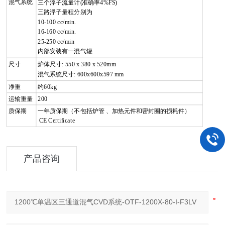
混气系统
三个浮子流量计
(
准确率
4%FS)
三路浮子量程分别为
10-100 cc/min.
16-160 cc/min.
25-250 cc/mi
n
内部安装有一混气罐
尺寸
炉体尺寸
: 550 x 380 x 520mm
混气系统尺寸
: 600x600x597 mm
净重
约
60
kg
运输重量
200
质保期
一年质保期（不包括炉管 、加热元件和密封圈的损耗件）
CE Certificate
产品咨询