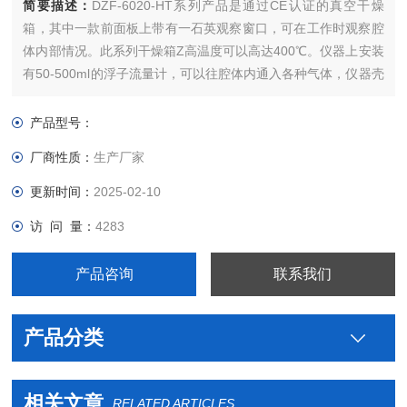
简要描述：
DZF-6020-HT系列产品是通过CE认证的真空干燥
箱，其中一款前面板上带有一石英观察窗口，可在工作时观察腔
体内部情况。此系列干燥箱Z高温度可以高达400℃。仪器上安装
有50-500ml的浮子流量计，可以往腔体内通入各种气体，仪器壳
体后面安装有各种标注接口，分别可与气瓶管道和真空泵相连
接。保温材料采用氧化铝纤维，纯净度高，外壳采用加厚优质
产品型号：
Q235钢板喷塑，仪器上安装有浮子流量计，可通气氛，
厂商性质：
生产厂家
更新时间：
2025-02-10
访 问 量：
4283
产品咨询
联系我们
产品分类
相关文章
RELATED ARTICLES