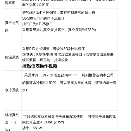
观察窗
面的温度为194度
进气端为1/4”不锈钢管，带有控制进气的截止阀
50-500ml/min的浮子流量计
真空与气
抽气口为KF-25接口
采用双级旋片真空泵抽真空、真空度能到133Pa
路
采用PID方式调节，可设置30段控温程序
热电偶：K型热电偶 带RS232通讯接口（若需要导出温度曲
控温系统
线和数据，可另购一控温模块）
控温仪表操作视频
采用水冷 ，冷却水管直径为Φ6.35 ，特别推荐选购本公司
的循环水冷机KJ-5000，可以节省大量的水源（请节约每一滴
水冷系统
水)
机械真空
可以选购双旋机械泵与干燥箱配套使用 ，可使得干燥箱腔体
内的真空度< 133pa (2 torr)
泵 （可
功率：550W
选）