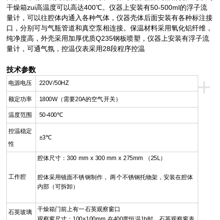
干燥箱zui高温度可以高达400℃。仪器上安装有50-500ml的浮子流
量计，可以往腔体内通入各种气体，仪器壳体后面安装有各种标注接
口，分别可与气瓶管道和真空泵相连接。保温材料采用氧化铝纤维，
纯净度高，外壳采用加厚优质Q235钢板喷塑，仪器上安装有浮子流
量计，可通气氛，控温仪表采用28段程序控温
技术参数
+
电源电压
220V/50HZ
额定功率
1800W（需要20A的空气开关）
温度范围
50-400℃
控温稳定
±3℃
性
腔体尺寸：300 mm x 300 mm x 275mm （25L）
工作腔
腔体采用镜面不锈钢制作， 两个不锈钢托物架，安装在腔体
内部（可拆卸）
干燥箱门前上有一石英观察窗口
石英玻璃
观察窗尺寸：100×100mm 在400度恒温1h时，石英观察窗表