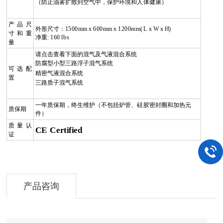
（防止油雾扩散到空气中，保护环境和人体健康）
产品尺
外形尺寸：
1500mm x 600mm x 1200mm( L x W x H)
寸和重
净重
: 160 lbs
量
请点击查看下面的混气及气液混合系统
防腐型小型三路浮子混气系统
可选配
精密气液混合系统
置
三路质子混气系统
一年质保期，终生维护（不包括炉管、硅胶密封圈和加热元
质保期
件）
质量认
CE Certified
证
产品咨询