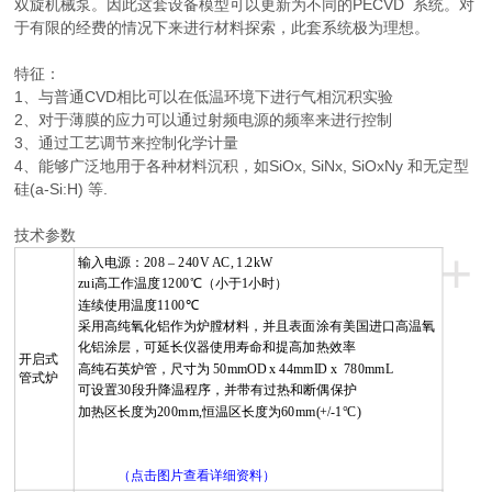
双旋机械泵。因此这套设备模型可以更新为不同的PECVD 系统。对
于有限的经费的情况下来进行材料探索，此套系统极为理想。
特征：
1、与普通CVD相比可以在低温环境下进行气相沉积实验
2、对于薄膜的应力可以通过射频电源的频率来进行控制
3、通过工艺调节来控制化学计量
4、能够广泛地用于各种材料沉积，如SiOx, SiNx, SiOxNy 和无定型
硅(a-Si:H) 等.
技术参数
+
输入电源：
208 – 240V AC, 1.2kW
zui高工作温度
1200
℃（小于
1
小时）
连续使用温度
1100
℃
采用高纯氧化铝作为炉膛材料，并且表面涂有美国进口高温氧
化铝涂层，可延长仪器使用寿命和提高加热效率
开启式
高纯石英炉管，尺寸为
50mm
OD x
44mm
ID x
780mm
L
管式炉
可设置
30
段升降温程序，并带有过热和断偶保护
加热区长度为
200mm,
恒温区长度为
60mm(
+/-1°C
)
（点击图片查看详细资料）