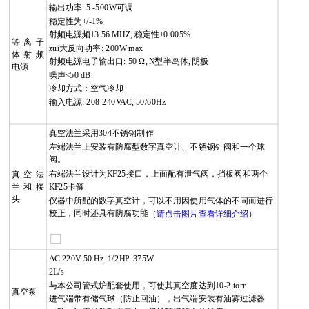
输出功率
: 5 -500W
可调
稳定性为
+/-1%
射频电源频
13.56 MH
Z,
稳定性
±0.005%
等离子
zui大反向功率
: 200W ma
x
体射频
射频电源电子输出口
: 50 Ω, N
型半岛体
,
阴极
电源
噪声<50 dB.
冷却方式：空气冷却
输入电源
: 208-240VAC, 50/60Hz
真空法兰采用
304
不锈钢制作
左端法兰上安装有防腐型数字真空计、不锈钢针阀和一个球
阀。
右端法兰设计为
KF25
接口，上面配有泄气阀，挡板阀和两个
真空法
兰和接
KF25
卡箍
头
仪器中所配的数字真空计，可以不用因使用气体的不同而进行
校正，同时还具有防腐功能
（请点击图片查看详细介绍）
AC 220V 50 Hz 1/2HP 375W
2L/s
与本公司管式炉配套使用，可使其真空度达到
10-2 torr
真空泵
进气端带有储气球（防止回油），出气端安装有油雾过滤器