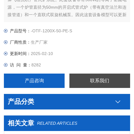
源，一个炉管直径为50mm的开启式管式炉（带有真空法兰和连
接管道）和一个直联式双旋机械泵。因此这套设备模型可以更新
为不同的PECVD 系统。对于有限的经费的情况下来进行材料探
索，此套系统极为理想。
产品型号：
-OTF-1200X-50-PE-S
厂商性质：
生产厂家
更新时间：
2025-02-10
访 问 量：
8282
产品咨询
联系我们
产品分类
相关文章
RELATED ARTICLES