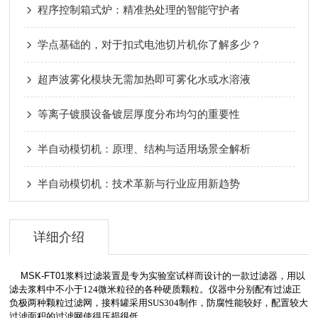
程序控制箱式炉：精准热处理的智能守护者
学点基础的，对于扣式电池切片机你了解多少？
超声波雾化模块无需加热即可雾化水或水溶液
等离子镀膜设备镀层厚度分布均匀的重要性
半自动模切机：原理、结构与适用场景全解析
半自动模切机：技术革新与行业应用新趋势
详细介绍
MSK-FT01
浆料过滤装置是专为实验室试样而设计的一款过滤器，用以
滤去浆料中不小于
124
微米粒径的各种硬质颗粒。
仪器中分别配有
过滤正
负极两种颗粒过滤网
，接料罐采用
SUS304
制作，防腐性能较好，
配置较大
过滤面积的过滤网使得压损很低
。