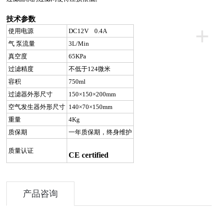
技术参数
+
使用电源
DC12V 0.4A
气 泵流量
3L/Min
真空度
65KPa
过滤精度
不低于
124
微米
容
积
750ml
过滤器外形尺寸
150×150×200mm
空气发生器外形尺
寸
140×70×150mm
重量
4Kg
质保期
一年质保期，终身维护
质量认证
CE certified
产品咨询