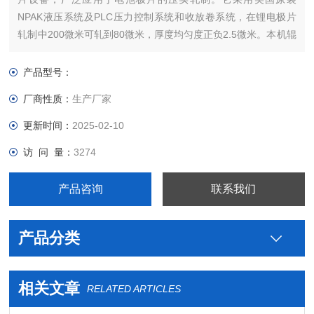
NPAK液压系统及PLC压力控制系统和收放卷系统，在锂电极片
轧制中200微米可轧到80微米，厚度均匀度正负2.5微米。本机辊
筒采用高强度的铬钼冷轧模具钢,热处理后，从里至表面全硬化
HRC60-62度。使该机具有高强度和高耐磨性能，保证了轧制产
产品型号：
品高质量的平稳性和设备使用寿命。
厂商性质：
生产厂家
更新时间：
2025-02-10
访 问 量：
3274
产品咨询
联系我们
产品分类
相关文章
RELATED ARTICLES