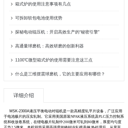
箱式炉的使用注意事项有几点
可拆卸软包电池使用优势
探秘电动辊压机：开启高效生产的“秘密引擎”
高通量球磨机：高效研磨的创新利器
1100℃微型箱式炉的使用需要注意这三点
什么是三维摆震球磨机，它的主要应用有哪些？
详细介绍
MSK-2300A液压平衡电动对辊机是一款高精度轧平片设备，广泛应用
于电池极片的压实轧制。它采用美国原装
NPAK
液压系统及
PLC
压力控制系
统和收放卷系统，在锂电极片轧制中
200
微米可轧到
80
微米，厚度均匀度
正负
2.5
微米。本机辊筒采用高强度的铬钼冷轧模具钢
,
热处理后，从里至