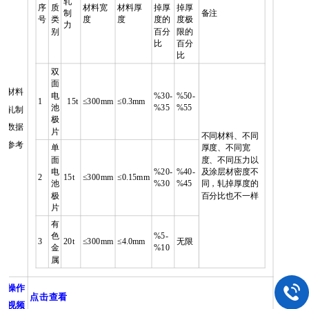
轧
序
质
材料宽
材料厚
掉厚
掉厚
制
备注
号
类
度
度
度的
度极
力
别
百分
限的
比
百分
比
双
面
材料
电
%30-
%50-
1
15t
≤300mm
≤0.3mm
池
%35
%55
轧制
极
数据
片
不同材料、不同
参考
单
厚度、不同宽
面
度、不同压力以
电
%20-
%40-
及涂层材密度不
2
15t
≤300mm
≤0.15mm
池
%30
%45
同，轧掉厚度的
极
百分比也不一样
片
有
色
%5-
3
20t
≤300mm
≤4.0mm
无限
金
%10
属
操作
点击查看
视频