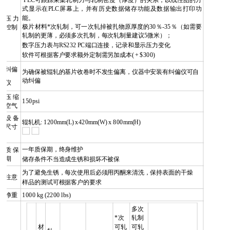
式显示在
PLC
屏幕上，并有历史数据储存功能及数据输出打印功
能。
压力
极片材料*次轧制，可一次轧掉被扎物原厚度的
30
％
-35
％（如需要
控制
轧制的更薄，必须多次扎制，每次轧制量建议
5
微米）；
数字压力表与
RS232 PC
端口连接，记录和显示压力变化
软件可根据客户要求额外定制需另加成本
( + $300)
纠偏
为确保被辊轧的基片收卷时不发生偏离，仪器中安装有纠偏仪可自
动纠偏
仪
压缩
150psi
空气
设备
辊轧机
: 1200mm(L) x420mm(W) x 800mm(H)
尺寸
一年质保期，终身维护
质保
期
储存条件不当
造成
生锈和损坏不被保
为了避免生锈，每次使用后必须用丙酮来清洗，保持表面的干燥
注意
样品的测试可根据客户的要求
净重
1000 kg (2200 lbs)
多次
*次
轧制
材
可轧
可轧