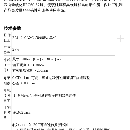
表面全硬化
HRC60-62
度。使该机具有高强度和高耐磨性能，保证了轧制
产品高质量的平稳性和设备使用寿命。
技术参数
+
工作
208 - 240 VAC, 50/60Hz,
单相
电压
zui大
2kW
功率
尺寸
: 200mm (Dia.) x 330mm(W)
轧辊
（一
辊子硬度
: HRC 60-62
对）
有效轧辊宽度
: <250mm
0.050 - 1 mm可调，可通过双侧的间隙调节旋钮调整
可调
间隙
公差
: 0.003mm
轧辊
转动
1 - 6 Meter /
分钟可通过数字控制器来调整
速度
轧制
平整
±0.0025mm
度
轧制力：
15 - 20 T
可通过触摸屏控制
PLC
可跟踪采集轧制力与轧制密度（厚度）的关系，以线性图的方