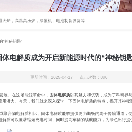
速退火炉，高温高压炉，涂覆机，电池制备设备等
“神秘钥匙”
固体电解质成为开启新能源时代的“神秘钥匙
更新时间：2025-04-17 点击次数：896
发展。在这场能源革命中，
固体电解质
以其魅力和优势，成为了科研界
应用潜力。今天，我们就来深入探讨一下固体电解质的特点，揭开其神秘
聚合物电解质相比，固体电解质能够提供更为顺畅的离子传输通道，使
电解质可以显著缩短充电时间，同时提高车辆的续航能力，为绿色出行提