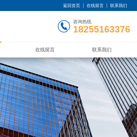
返回首页
在线留言
联系我们
咨询热线
18255163376
在线留言
联系我们