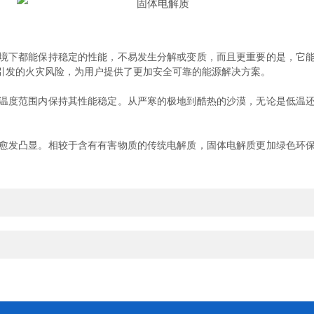
下都能保持稳定的性能，不易发生分解或变质，而且更重要的是，它能
引发的火灾风险，为用户提供了更加安全可靠的能源解决方案。
度范围内保持其性能稳定。从严寒的极地到酷热的沙漠，无论是低温还
发凸显。相较于含有有害物质的传统电解质，固体电解质更加绿色环保