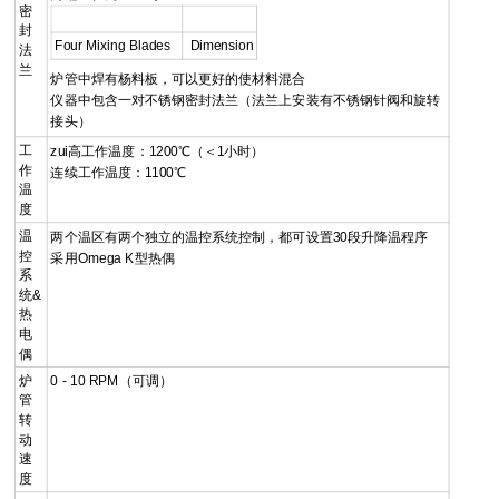
密
封
Four Mixing Blades
Dimension
法
兰
炉管中焊有杨料板，可以更
好的使材料混合
仪器中包含一对不锈钢密封法兰（法兰上安装有不锈钢针阀和旋转
接头）
工
zui高工作温度：1200℃（＜1小时）
作
连续工作温度：1100℃
温
度
温
两个温区有两个独立的温控系统控制，都可设置30段升降温程序
控
采用
Omega
K型热偶
系
统&
热
电
偶
炉
0 - 10 RPM（可调）
管
转
动
速
度