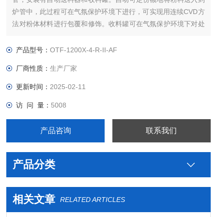
炉管中，此过程可在气氛保护环境下进行，可实现用连续CVD方
法对粉体材料进行包覆和修饰。收料罐可在气氛保护环境下对处
理好的粉料进行收集。此款管式炉设计主要是在锂离子电池的阴
极材料（如LiFePO3, LiMnNiO3）上包覆导电层，同时也可用
产品型号：
OTF-1200X-4-R-II-AF
CVD方式制备 Si/C 阳极材料。
厂商性质：
生产厂家
更新时间：
2025-02-11
访 问 量：
5008
产品咨询
联系我们
产品分类
相关文章
RELATED ARTICLES