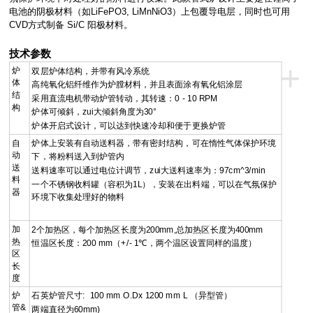
电池的阴极材料（如LiFePO3, LiMnNiO3）上包覆导电层，同时也可用
CVD方式制备 Si/C 阳极材料。
技术参数
+
炉
双层炉体结构，并带有风冷系统
体
高纯氧化铝纤维作为炉膛材料，并且表面涂有氧化铝涂层
结
采用直流电机带动炉管转动，其转速：0 - 10 RPM
构
炉体可倾斜，zui大倾斜角度为30°
炉体开启式设计，可以达到快速冷却和便于更换炉管
自
炉体上安装有自动送料器，带有密封结构，可在惰性气体保护环境
动
下，将粉料送入到炉管内
送
送料速率可以通过电位计调节，zui大送料速率为：97cm^3/min
料
一个不锈钢收料罐（容积为1L），安装在出料端，可以在气氛保护
器
环境下收集处理好的物料
加
2个加热区，每个加热区长度为200mm,总加热区长度为400mm
热
恒温区长度：200 mm（+/- 1
℃
，两个温区设置同样的温度）
区
长
度
炉
石英炉管尺寸: 100 mm O.Dx 1200 mm L （异型管）
管
&
两端直径为60mm)