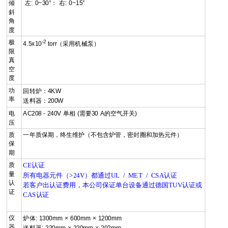
倾
左: 0~30°： 右: 0~15°
斜
角
度
极
-2
4.5x10
torr（采用机械泵）
限
真
空
度
功
回转炉：4KW
率
送料器：200W
电
AC208 - 240V 单相 (需要30 A的空气开关)
压
质
一年质保期，终生维护（不包含炉管，密封圈和加热元件）
保
期
质
CE
认证
量
所有电器元件（
）都通过
认证
>24V
UL
/
MET
/
CSA
认
若客户出认证费用，本公司保证单台设备通过德国
认证或
TUV
证
认证
CAS
仪
炉体: 1300mm × 600mm × 1200mm
器