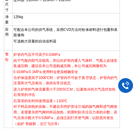
送料器: 220mm × 220mm × 202mm
尺
寸
净
125kg
重
应
可配合本公司的供气系统，采用CVD方法对粉体材料进行包覆和表
用
面修饰
可选购大容量的自动送料器
警
炉管内气压不可高于0.02MPa
告
由于气瓶内部气压较高，所以向炉管内通入气体时，气瓶上必须安
装减压阀，建议在本公司选购减压阀，本公司减压阀量程为
0.01MPa-0.1MPa,使用时会更加精确安全
当炉体温度高于1000℃时，炉管内不可处于真空状态，炉管内的气
压需和大气压相当，保持在常压状态
进入炉管的气体流量需小于200SCCM，以避免冷的大气流对加热
石英管的冲击
石英管的长时间使用温度＜1100℃
对于样品加热的实验，不建议关闭炉管法兰端的抽气阀和进气阀使
用。若需要关闭气阀对样品加热，则需时刻关注压力表的示数，若
气压表示数大于0.02MPa，必须立刻打开泄气阀，以防意外发生
（如炉 管破裂，法兰飞出等）