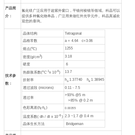
产品简
氟化镁广泛应用于超紫外窗口，平镜何棱镜等领域。科晶可以
介：
提供多种氟化物单晶，广泛用来做红外光学元件。科晶真诚欢
迎您的垂询。
晶体结构
Tetragonal
晶格常数
a = 4.64 c=3.06
o
1255
熔点(
C)
3
3.18
密度(g/cm
)
硬度
6
o
-1
-6
13.7
热膨胀系数(
C
x 10
)
技术参
h
1.37740 h
1.38945
折射率
o
e
数：
透过波段 (microns)
0.11 - 7.5
>93% @5 m
透过率
>85% @ 0.2 m
色彩离差(h
-h
)
0.00355
f
c
-6
2.3 ~1.7 @ 0.4 m
温度系数( dh / dt x 10
)
晶体生长方法
Bridgeman