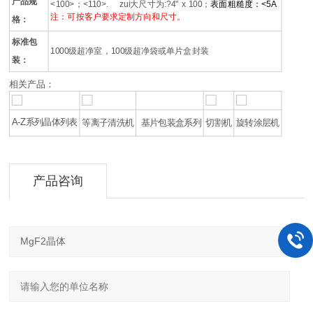
产品规
<100>；<110>. zui大尺寸为:
?4
" x 100；
表面粗糙度：<5A
注：可按客户要求定制方向和尺寸。
格：
标准包
1000级超净室，100级超净袋或单片盒封装
装：
相关产品：
A-Z系列晶体列表
等离子清洗机
基片包装盒系列
切割机
旋转涂层机
产品咨询