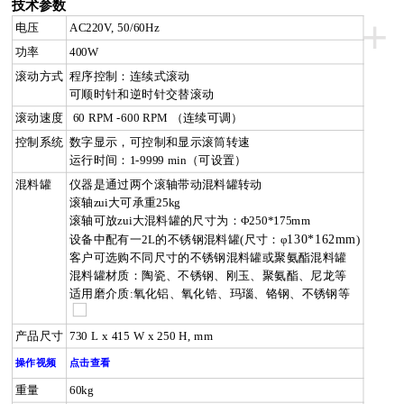
技术参数
+
电压
AC220V, 50/60Hz
功率
400W
滚动方式
程序控制：连续式滚动
可顺时针和逆时针交替滚动
滚动速度
60 RPM
-
600 RPM
（连续可调）
控制系统
数字显示，可控制和显示滚筒转速
运行时间：
1-9999 min
（可设置）
混料罐
仪器是通过两个滚轴带动混料罐转动
滚轴zui大可承重
25kg
滚轴可放zui大混料罐的尺寸为：Φ
250*175mm
130*162mm
设备中配有一
2L
的不锈钢混料罐(尺寸：φ
)
客户可选购不同尺寸
的不锈钢混料罐或聚氨酯混料罐
混料罐材质：陶瓷、不锈钢、刚玉、聚氨酯、尼龙等
适用磨介质:氧化铝、氧化锆、玛瑙、铬钢、不锈钢等
产品尺寸
730 L x 415 W x 250 H, mm
操作视频
点击查看
重量
60kg