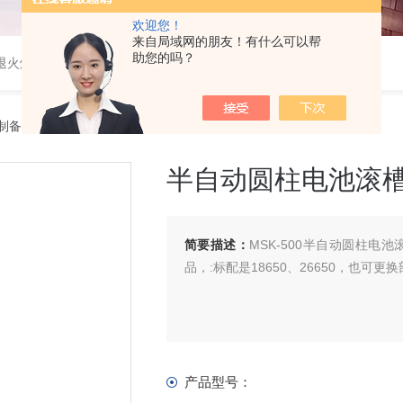
欢迎您！
来自局域网的朋友！有什么可以帮
助您的吗？
速退火炉，高温高压炉，涂覆机，电池制备设备等
制备设备
> 半自动圆柱电池滚槽机 MSK-500
半自动圆柱电池滚槽机
简要描述：
MSK-500半自动圆柱电
品，:标配是18650、26650，也
产品型号：