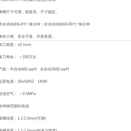
滚槽尺寸可调，精度高，尺寸稳定。
半自动动的6-8个/ 每分钟（全自动动的60-80个/ 每分钟
体积小便、安全可靠、外形美观。
加工精度：±0.1mm
滚刀寿命： ＞100万次
产能：半自动400 ea/H 全自动3500 ea/H
配置电源：20v/50HZ 140W
压缩空气： ＞0.5MPa
各种钢壳圆柱电池
滚槽深度：1.2-2.0mm(可调)
滚槽宽度：1.1-1.5mm(按滚刀厚度)