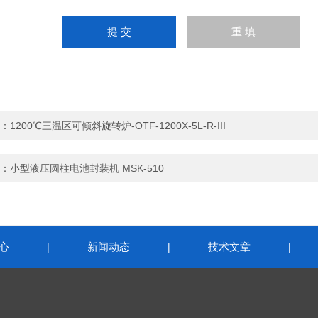
：
1200℃三温区可倾斜旋转炉-OTF-1200X-5L-R-III
：
小型液压圆柱电池封装机 MSK-510
心
新闻动态
技术文章
|
|
|