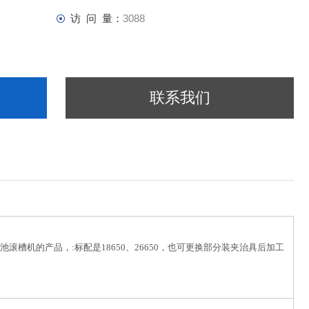
访 问 量：
3088
联系我们
滚槽机的产品，:标配是18650、26650，也可更换部分装夹治具后加工