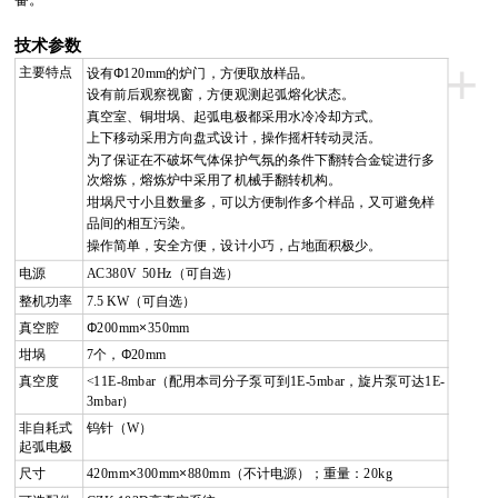
技术参数
+
主要特点
设有Φ
120mm
的炉门，方便取放样品。
设有前后观察视窗，方便观测起弧熔化状态。
真空室、铜坩埚、起弧电极都采用水冷冷却方式。
上下移动采用方向盘式设计，操作摇杆转动灵活。
为了保证在不破坏气体保护气氛的条件下翻转合金锭进行多
次熔炼，熔炼炉中采用了机械手翻转机构。
坩埚尺寸小且数量多，可以方便制作多个样品，又可避免样
品间的相互污染。
操作简单，安全方便，设计小巧，占地面积极少。
电源
AC380V 50Hz
（可自选）
整机功率
7.5 KW
（可自选）
真空腔
Φ
200mm
×
350mm
坩埚
7
个，Φ
20mm
真空度
<11E-8mbar
（配用本司分子泵可到
1E-5mbar
，旋片泵可达
1E-
3mbar
）
非自耗式
钨针（
W
）
起弧电极
尺寸
420mm
×
300mm
×
880mm
（不计电源）；重量：
20kg