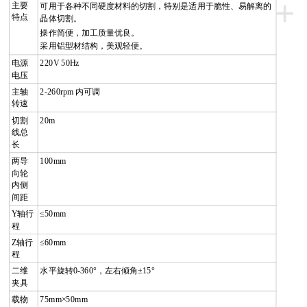
+
主要
可用于各种不同硬度材料的切割，特别是适用于脆性、易解离的
特点
晶体切割。
操作简便，加工质量优良。
采用铝型材结构，美观轻便。
电源
220V 50Hz
电压
主轴
2-260rpm
内可调
转速
切割
20m
线总
长
两导
100mm
向轮
内侧
间距
Y
轴行
≤
50mm
程
Z
轴行
≤
60mm
程
二维
水平旋转
0-360
°
，左右倾角
±
15
°
夹具
载物
75mm
×
50mm