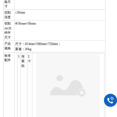
板尺
寸
切割
≤
50mm
深度
切割
Φ
50mm
×
50mm
zui大
样件
尺寸
产品
尺寸：
414mm
×
500mm
×
750mm
；
规格
重量：
20kg
标准
1
张
2
配件
紧
个
轮