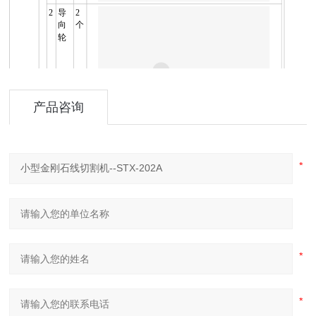
2
导
2
向
个
轮
产品咨询
3
十
1
字
套
夹
具