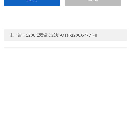
上一篇：
1200℃双温立式炉-OTF-1200X-4-VT-II
6
树
2
脂
块
陶
瓷
下一篇：
STX-240124金刚石线切割机
块
中美合资合肥科晶材料技术有限公司
公司地址：安徽省合肥市蜀山区科学院路10号 技术支持：
化工仪器
网
7
石
4
蜡
根
棒
© 2026 版权所有：中美合资合肥科晶材料技术有限公司
备案
号：
sitemap.xml
管理登陆