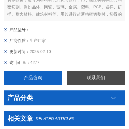
密切割。例如晶体、陶瓷、玻璃、金属、塑料、PCB、岩样、矿
样、耐火材料、建筑材料等。用其进行超薄精密切割时，切得的
Z薄片厚可以达到0.08mm。本机与STX-202相比，将Y轴由手动
控制千分尺进给方式改进为步进电机控制进给方式，使得切割控
产品型号：
制更加方便快捷。
厂商性质：
生产厂家
更新时间：
2025-02-10
访 问 量：
4277
产品咨询
联系我们
产品分类
相关文章
RELATED ARTICLES